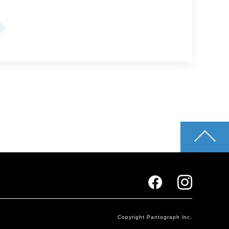
pagetop
Copyright Pantograph lnc.