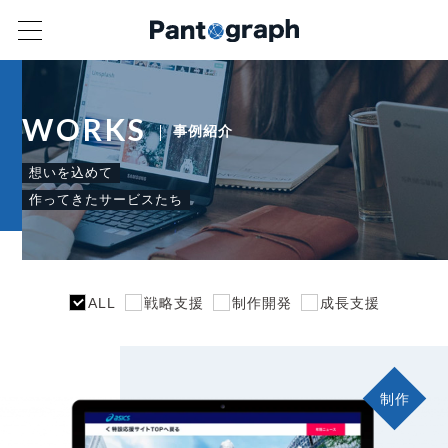
WORKS
事例紹介
想いを込めて
作ってきたサービスたち
ALL
戦略支援
制作開発
成長支援
制作