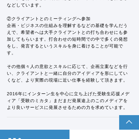
などしています。
び内部規程に反映し、個人情報保護マネジメントシ
ステムの継続的改善に努めます。 改善においては、
②クライアントとのミーティングへ参加
法令等及びJIS Q 15001に準拠いたします。
企画・ビジネスの仕組みを理解するなどの基礎を学んだう
えで、希望者へは大手クライアントとの打ち合わせにも参
制定日 2011年8月1日
加してもらいます。打合わせの短時間での中で多くの発想
株式会社パンタグラフ 代表取締役 丹羽 宏允
をし、発言するというスキルを身に着けることが可能で
＜個人情報問合せ窓口＞
す。
株式会社パンタグラフ 個人情報問合せ窓口
〒150-0021 東京都渋谷区恵比寿西2丁目17-6 代官
その他個々人の意欲とスキルに応じて、企画立案などを行
山ウェスト1階
い、クライアントと一緒に自分のアイディアを形にしてい
TEL：03-5464-1444 （平日11:00 ～ 17:00）
くなど、より実際の現場に近い仕事を経験して頂きます。
e-mail：info＠pantograph.co.jp
個人情報保護管理者 丹羽 宏允
2016年にインターン生を中心に立ち上げた受験生応援メデ
ィア「受験のミカタ」まだまだ発展途上のこのメディアを
より良いサービスに発展させるための力を求めています。
pagetop