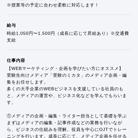
※授業等の予定に合わせ柔軟に対応します！
3．個人情報の安全管理に関して
個人情報への不正アクセス、個人情報の漏えい、滅
失、又はき損などの様々なリスクを防止すべく、個
給与
人情報の安全管理のための迅速な是正措置を講じる
時給1,050円〜1,500円（成長に応じて昇給あり）※交通費
体制を構築し維持いたします。
支給
点検を実施し、発見された違反や事故に対して、速
やかにこれを是正するとともに、弱点に対する予防
処置を実施いたします。 安全に関する教育を、従業
仕事内容
員に徹底いたします。
【WEBマーケティング・企画を学びたい方にオススメ】
受験生向けメディア「受験のミカタ」のメディア企画・編
4．苦情・相談に関して
集をお任せします。
個人情報の取扱いに関する苦情及び相談について
多くの大手企業のWEBビジネスを支援している社員のも
は、個人情報問合せ窓口を設け、迅速な対応が可能
と、メディアの運営や、ビジネス化などを学んでもらいま
な体制を構築し、誠意をもって対応いたします。
す。
5．継続的改善に関して
①メディアの企画・編集・ライター担当として基礎を学ぶ
当社の個人情報保護マネジメントシステムは、個人
まずはメディアの編集・記事作成などの業務を行いなが
情報保護のため、内部規程遵守状況を監視及び監査
ら、ビジネスの仕組みを理解。役員を中心にOJTでトレー
し、違反、事件、事故及び弱点の発見に努め、経営
ニングを行います。成長に応じて、メディア企画を任せる
者による見直しを実施いたします。これを管理策及