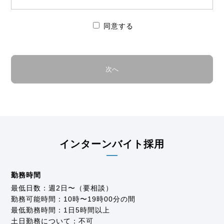
人情報を、以下の方針に従って取り扱い、個人情報
保護に関して、お客様及び当社従業員への「安心」
の提供及び社会的責務を果たしていきます。
同意する
【方針】
1．個人情報の取得、利用及び提供に関して
適法、かつ、公正な手段によって個人情報を取得い
たします。 利用目的の達成に必要な範囲内で、個人
情報を利用いたします。 個人情報を第三者に提供す
る場合には、事前に本人の同意を取ります。 取得し
た個人情報の目的外利用はいたしません。
目的外利用の必要が生じた場合は新たな利用目的の
再同意を得た上で利用いたします。
インターンバイト採用
2．法令、国が定める指針その他の規範（以下、「法
令等」という。）に関して
勤務時間
個人情報を取り扱う事業に関連する法令等を常に把
最低日数：週2日〜（要相談）
握することに努め、当社事業に従事する従業員（以
勤務可能時間：10時〜19時00分の間
下、「従業員」という）に周知し、遵守いたしま
最低勤務時間：1日5時間以上
す。
土日勤務について：不可