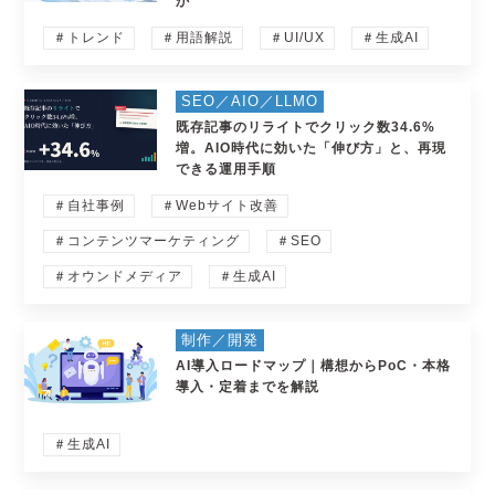
か
＃トレンド
＃用語解説
＃UI/UX
＃生成AI
SEO／AIO／LLMO
既存記事のリライトでクリック数34.6%
増。AIO時代に効いた「伸び方」と、再現
できる運用手順
＃自社事例
＃Webサイト改善
＃コンテンツマーケティング
＃SEO
＃オウンドメディア
＃生成AI
制作／開発
AI導入ロードマップ｜構想からPoC・本格
導入・定着までを解説
＃生成AI