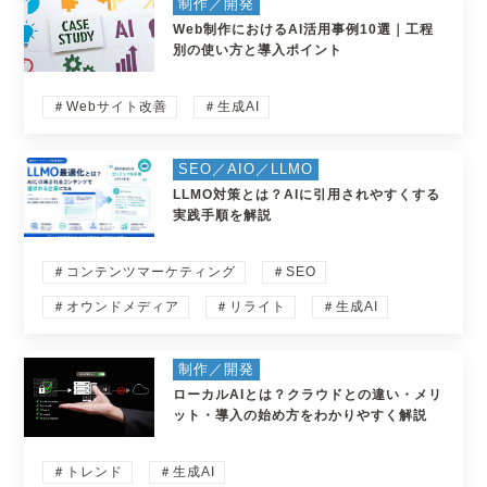
制作／開発
Web制作におけるAI活用事例10選｜工程
別の使い方と導入ポイント
＃Webサイト改善
＃生成AI
SEO／AIO／LLMO
LLMO対策とは？AIに引用されやすくする
実践手順を解説
＃コンテンツマーケティング
＃SEO
＃オウンドメディア
＃リライト
＃生成AI
制作／開発
ローカルAIとは？クラウドとの違い・メリ
ット・導入の始め方をわかりやすく解説
＃トレンド
＃生成AI