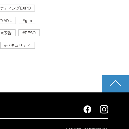
ケティングEXPO
#YMYL
#gtm
#広告
#PESO
#セキュリティ
pagetop
Copyright Pantograph lnc.