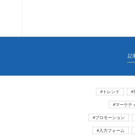
#トレンド
#
#マーケテ
#プロモーション
#入力フォーム