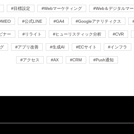
#目標設定
#Webマーケティング
#Web＆デジタルマー
#MEO
#公式LINE
#GA4
#Googleアナリティクス
ビナー
#リライト
#ヒューリスティック分析
#CVR
グ
#アプリ改善
#生成AI
#ECサイト
#インフラ
#アクセス
#AX
#CRM
#Push通知