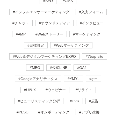
#SEO
#CMS
#インフルエンサーマーケティング
#入力フォーム
#チャット
#オウンドメディア
#インタビュー
#AMP
#Webストーリー
#マーケティング
#目標設定
#Webマーケティング
#Web＆デジタルマーケティングEXPO
#7trap-site
#MEO
#公式LINE
#GA4
#Googleアナリティクス
#YMYL
#gtm
#UI/UX
#ウェビナー
#リライト
#ヒューリスティック分析
#CVR
#広告
#PESO
#オンボーディング
#アプリ改善