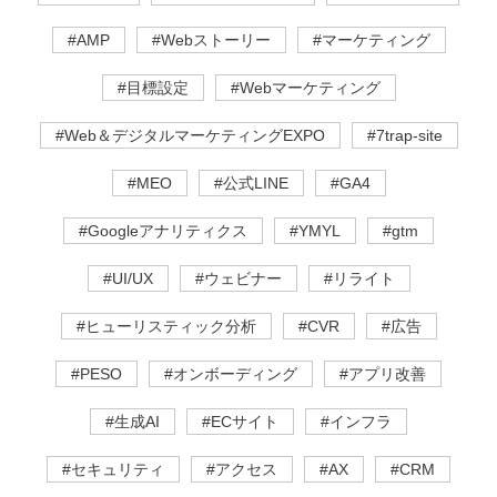
#AMP
#Webストーリー
#マーケティング
#目標設定
#Webマーケティング
#Web＆デジタルマーケティングEXPO
#7trap-site
#MEO
#公式LINE
#GA4
#Googleアナリティクス
#YMYL
#gtm
#UI/UX
#ウェビナー
#リライト
#ヒューリスティック分析
#CVR
#広告
#PESO
#オンボーディング
#アプリ改善
#生成AI
#ECサイト
#インフラ
#セキュリティ
#アクセス
#AX
#CRM