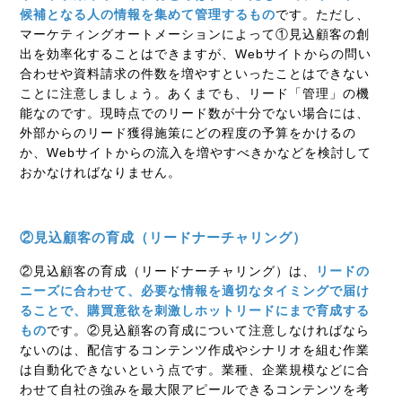
候補となる人の情報を集めて管理するもの
です。ただし、
マーケティングオートメーションによって①見込顧客の創
出を効率化することはできますが、Webサイトからの問い
合わせや資料請求の件数を増やすといったことはできない
ことに注意しましょう。あくまでも、リード「管理」の機
能なのです。現時点でのリード数が十分でない場合には、
外部からのリード獲得施策にどの程度の予算をかけるの
か、Webサイトからの流入を増やすべきかなどを検討して
おかなければなりません。
②見込顧客の育成（リードナーチャリング）
②見込顧客の育成（リードナーチャリング）は、
リードの
ニーズに合わせて、必要な情報を適切なタイミングで届け
ることで、購買意欲を刺激しホットリードにまで育成する
もの
です。②見込顧客の育成について注意しなければなら
ないのは、配信するコンテンツ作成やシナリオを組む作業
は自動化できないという点です。業種、企業規模などに合
わせて自社の強みを最大限アピールできるコンテンツを考