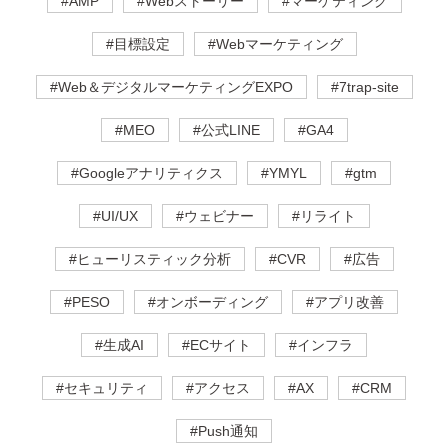
#AMP
#Webストーリー
#マーケティング
#目標設定
#Webマーケティング
#Web＆デジタルマーケティングEXPO
#7trap-site
#MEO
#公式LINE
#GA4
#Googleアナリティクス
#YMYL
#gtm
#UI/UX
#ウェビナー
#リライト
#ヒューリスティック分析
#CVR
#広告
#PESO
#オンボーディング
#アプリ改善
#生成AI
#ECサイト
#インフラ
#セキュリティ
#アクセス
#AX
#CRM
#Push通知