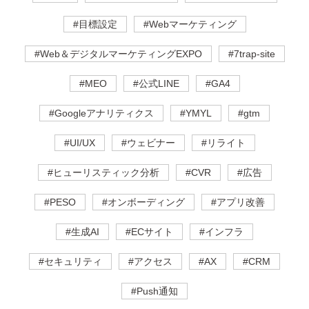
#目標設定
#Webマーケティング
#Web＆デジタルマーケティングEXPO
#7trap-site
#MEO
#公式LINE
#GA4
#Googleアナリティクス
#YMYL
#gtm
#UI/UX
#ウェビナー
#リライト
#ヒューリスティック分析
#CVR
#広告
#PESO
#オンボーディング
#アプリ改善
#生成AI
#ECサイト
#インフラ
#セキュリティ
#アクセス
#AX
#CRM
#Push通知