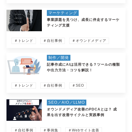
マーケティング
事業課題を見つけ、成長に伴走するマーケ
ティング支援
＃トレンド
＃自社事例
＃オウンドメディア
制作／開発
記事作成にAIは活用できる？ツールの種類
や出力方法・コツを解説！
＃トレンド
＃自社事例
＃SEO
SEO／AIO／LLMO
オウンドメディア改善のPDCAとは？ 成
果を出す改善サイクルと実践事例
＃自社事例
＃事例集
＃Webサイト改善