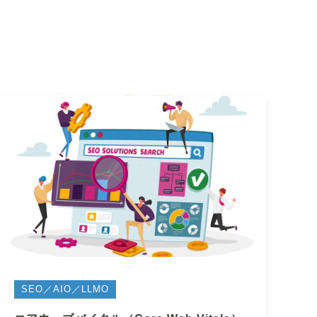
SEO／AIO／LLMO