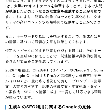
台頭により、ますます身近なものになってきました。
生成A
Iは、大量のテキストデータを学習することで、まるで人間
が執筆したかのような自然な文章を生成することが可能で
す。
これにより、記事の制作プロセスが効率化され、クオ
リティの高いコンテンツを短時間で提供することができま
す。
また、キーワードや見出しを指示することで、生成AIはそ
の情報に基づいて適切な文章を執筆してくれます。
特定のトピックに関する記事を作成する際には、そのキー
ワードを生成AIに伝えることで、関連情報や具体的な視点
を含んだ文章を自動生成してくれます。
2026年現在は、ChatGPT（GPT-4o）やClaude 3.5 Sonn
et、Google Gemini 1.5 Proなど高精度な大規模言語モデ
ル（LLM）が一般に広く普及しており、プロンプト（指示
文）の書き方次第で、記事の構成立案・本文執筆・タイト
ル案作成・SEOメタ情報生成まで一貫して対応できる環境
が整っています。
生成AIのSEO利用に関するGoogleの見解