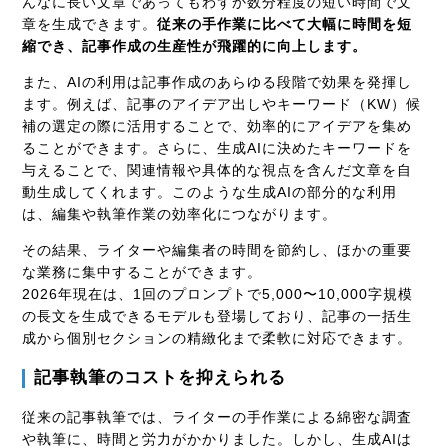
んなに長い文章であってもわずか数分程度の短い時間で文
章を生成できます。
従来の手作業に比べて大幅に時間を短
縮でき、記事作成の生産性が飛躍的に向上します。
また、AIの利用は記事作成のあらゆる段階で効果を発揮し
ます。例えば、記事のアイデア出しやキーワード（KW）候
補の選定の際に活用することで、効率的にアイデアを集め
ることができます。さらに、生成AIに決めたキーワードを
与えることで、関連情報や具体的な視点を含んだ文章を自
動生成してくれます。このような生成AIの部分的な利用
は、編集や執筆作業の効率化につながります。
その結果、ライターや編集者の時間を節約し、ほかの重要
な業務に集中することができます。
2026年現在は、1回のプロンプトで5,000〜10,000字規模
の長文を生成できるモデルも登場しており、記事の一括生
成から個別セクションの精緻化まで柔軟に対応できます。
記事執筆のコストを抑えられる
従来の記事執筆では、ライターの手作業による綿密な調査
や執筆に、時間と労力がかかりました。しかし、生成AIは