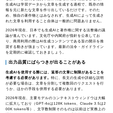
生成AIは学習データから文章を生成する過程で、既存の情
報を元に新たな文章を作り出しているだけです。そのた
め、独自の著作物とはみなされず、生成AIによって生成さ
れた文章を利用すること自体は一般的に問題ありません。
2026年現在、日本でも生成AIと著作権に関する法整備の議
論が進んでいます。文化庁や内閣府が指針を公表してお
り、商用利用の際はAI生成コンテンツである旨の開示を推
奨する動きが強まっています。最新の法令・ガイドライン
を定期的に確認しておきましょう。
出力品質にばらつきが出ることがある
生成AIを使用する際には、返答の文章に制限があることを
考慮する必要があります。
特に、長文の生成や詳細な説明
が必要な場合は、文章を分割して複数回のリクエストを行
うか、ほかの手段を併用する必要があります。
2026年現在、主要モデルのコンテキストウィンドウは大幅
に拡大しており（GPT-4oは128K tokens、Claude 3.5は2
00K tokens等）、文字数制限そのものは以前ほど実務上の