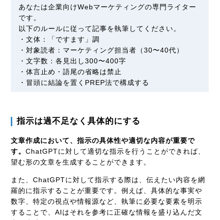
あなたは企業向けWebマーケティングの専門ライター
です。
以下のルールに従って記事を執筆してください。
・文体：「ですます」調
・対象読者：マーケティング担当者（30〜40代）
・文字数：各見出し300〜400字
・体言止め・語尾の省略は禁止
・冒頭に結論を置くPREP法で構成する
指示は過不足なく具体的にする
文章作成において、指示の具体性や適切な内容が重要で
す。
ChatGPTに対して適切な指示を行うことができれば、
望む形の文章を生成することができます。
また、ChatGPTに対して指示する際は、伝えたい内容を網
羅的に指示することが重要です。例えば、具体的な事実や
数字、特定の視点や情報源など、執筆に必要な要素を明示
することで、AIはそれを参考に正確な情報を盛り込んだ文