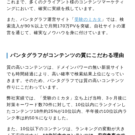
これまで、多くのクライアント様のコンテンツマーケティ
ングにおいて、確実に実績を残しています。
また、パンタグラフ運営サイト「
受験のミカタ
」では、検
索流入が
90
％以上で月間
170
万
PV
を突破。自社サイトの運
営を通じて、確実なノウハウを身に付けています。
パンタグラフがコンテンツの質にこだわる理由
質の高いコンテンツは、ドメインパワーの無い新規サイト
でも時間経過により、高い確率で検索結果上位になってい
きます。そのため、パンタグラフでは質の高いコンテンツ
作りにこだわっています。
弊社実績では、「受験のミカタ」立ち上げ当時、
3
ヶ月後に
対策キーワード数
70
件に対して、
10
位以内にランクインし
たコンテンツ
18
件約
25%
が
10
位以内、半年後の
10
位以内ラ
ンク率は約
50
％になりました。
また、
10
位以下のコンテンツは、ランキングの変動が大き