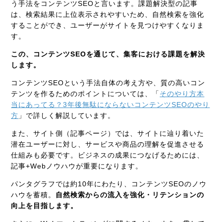
う手法をコンテンツ
SEO
と言います。課題解決型の記事
は、検索結果に上位表示されやすいため、自然検索を強化
することができ、ユーザーがサイトを見つけやすくなりま
す。
この、コンテンツSEOを通じて、集客における課題を解決
します。
コンテンツSEOという手法自体の考え方や、質の高いコン
テンツを作るためのポイントについては、「
そのやり方本
当にあってる？3年後無駄にならないコンテンツSEOのやり
方
」で詳しく解説しています。
また、サイト側（記事ページ）では、サイトに辿り着いた
潜在ユーザーに対し、サービスや商品の理解を促進させる
仕組みも必要です。ビジネスの成果につなげるためには、
記事
+Web
ノウハウが重要になります。
パンタグラフでは約10年にわたり、コンテンツ
SEO
のノウ
ハウを蓄積。
自然検索からの流入を強化・リテンションの
向上を目指します。