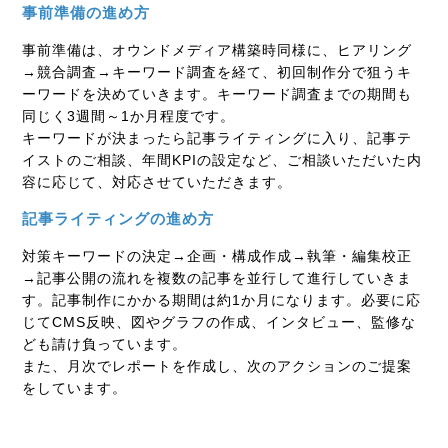
事前準備の進め方
事前準備は、オウンドメディア構築時同様に、ヒアリング
→競合調査→キーワード調査を経て、初回制作分で狙うキ
ーワードを決めていきます。キーワード調査までの期間も
同じく
3
週間～
1
か月程度です。
キーワードが決まったら記事ライティングに入り、記事テ
イストのご相談、年間
KPI
の設定など、ご相談いただいた内
容に応じて、対応させていただきます。
記事ライティングの進め方
対策キーワードの決定→企画・構成作成→執筆・編集校正
→記事公開の流れを複数の記事を並行して進行していきま
す。記事制作にかかる期間は約
1
か月になります。必要に応
じて
CMS
反映、図やグラフの作成、インタビュー、監修な
ども請け負っています。
また、月次でレポートを作成し、次のアクションのご提案
をしています。