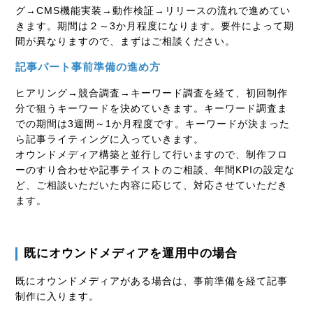
グ→
CMS
機能実装→動作検証→リリースの流れで進めてい
きます。期間は２～
3
か月程度になります。要件によって期
間が異なりますので、まずはご相談ください。
記事パート事前準備の進め方
ヒアリング→競合調査→キーワード調査を経て、初回制作
分で狙うキーワードを決めていきます。キーワード調査ま
での期間は
3
週間～
1
か月程度です。キーワードが決まった
ら記事ライティングに入っていきます。
オウンドメディア構築と並行して行いますので、制作フロ
ーのすり合わせや記事テイストのご相談、年間
KPI
の設定な
ど、ご相談いただいた内容に応じて、対応させていただき
ます。
既にオウンドメディアを運用中の場合
既にオウンドメディアがある場合は、事前準備を経て記事
制作に入ります。