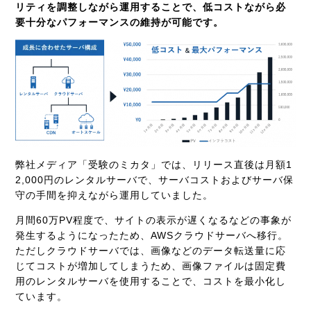
リティを調整しながら運用することで、低コストながら必
要十分なパフォーマンスの維持が可能です。
弊社メディア「受験のミカタ」では、リリース直後は月額
1
2,000
円のレンタルサーバで、サーバコストおよびサーバ保
守の手間を抑えながら運用していました。
月間
60
万
PV
程度で、サイトの表示が遅くなるなどの事象が
発生するようになったため、
AWS
クラウドサーバへ移行。
ただしクラウドサーバでは、画像などのデータ転送量に応
じてコストが増加してしまうため、画像ファイルは固定費
用のレンタルサーバを使用することで、コストを最小化し
ています。