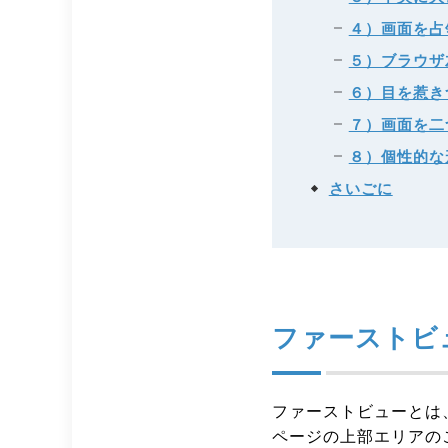
４）画面を占
５）ブラウザ
６）目を惹き
７）画面を二
８）個性的な
さいごに
ファーストビ
ファーストビューとは
ページの上部エリアの