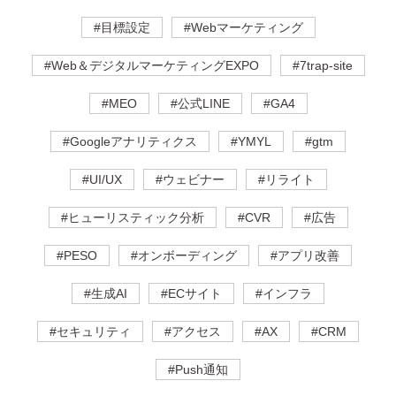
#目標設定
#Webマーケティング
#Web＆デジタルマーケティングEXPO
#7trap-site
#MEO
#公式LINE
#GA4
#Googleアナリティクス
#YMYL
#gtm
#UI/UX
#ウェビナー
#リライト
#ヒューリスティック分析
#CVR
#広告
#PESO
#オンボーディング
#アプリ改善
#生成AI
#ECサイト
#インフラ
#セキュリティ
#アクセス
#AX
#CRM
#Push通知