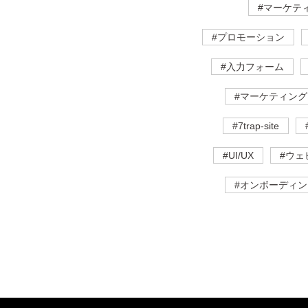
#マーケテ
#プロモーション
#入力フォーム
#マーケティング
#7trap-site
#UI/UX
#ウェ
#オンボーディン