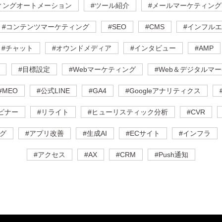
ィングオートメーション
#ツール紹介
#メールマーケティング
#コンテンツマーケティング
#SEO
#CMS
#インフル
#チャット
#オウンドメディア
#インタビュー
#AMP
#目標設定
#Webマーケティング
#Web＆デジタルマー
#MEO
#公式LINE
#GA4
#Googleアナリティクス
ビナー
#リライト
#ヒューリスティック分析
#CVR
グ
#アプリ改善
#生成AI
#ECサイト
#インフラ
#アクセス
#AX
#CRM
#Push通知