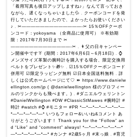
「着用写真も後日アップしますね♪」なんて言っておき
ながら、遅くなっちゃいました💦 . クーポンコードを発
行していただきましたので、よかったらお使いください
♪ . ✂—————————————-✂ 15％OFFクーポ
ンコード：yokoyama （全商品に使用可） ※有効期
限：2017年7月30日まで ✂
—————————————-✂ . 👨父の日キャンペー
ン開催中です👔 (期間：2017年6月6日～6月18日) . ⌚
メンズサイズ革製の腕時計を購入する場合、限定交換用
ベルトをプレゼント✨🎁✨ . ☑15％OFFクーポンコード
併用可 ☑限定ラッピング無料 ☑日本全国送料無料 . 詳
しくは公式ホームページにて♡ ⏩ https://www.danielw
ellington.com/jp ( @danielwellington 様のプロフィー
ルのリンクからも飛べます。) . #ダニエルウェリントン
#DanielWellington #DW #ClassicStMawes #腕時計 #
時計 #watch #⌚ #モニター #PR *—*—*—*—*—*—*—
*—*—*—*—*—* いつもフォロー&いいね&コメント あ
りがとうございます！ Thank you for the “Follow” an
d “Like” and “comment” always! *—*—*—*—*—*—*
—*—*—*—*—*—* #カンナ #2歳5ヶ月 #末っ娘 . #育児