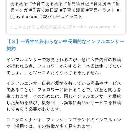
あるある #子育てあるある #育児絵日記 #育児漫画 #育
児マンガ #子育て絵日記 #子育て漫画 #育児イラスト #i
g_oyabakabu #親バカ部 #イラスト
よこやまひろこ@絵日記さん(@hiroko_yokoyama_diary)がシェアした投稿 –
【３】一過性で終わらない中長期的なインフルエンサー
契約
インフルエンサーで散見されるのが、急に広告内容の投稿
が行われる点。フォロワーからすると「本当は使ってない
でしょ。」とツッコミたくならざるをえません。
インフルエンサー自身が愛情を持っている商品やサービス
であることが、フォロワーに伝わることで、注意と関心を
生まれます。そのためには、同じインフルエンサーと継続
した契約を結び、複数回且つ頻繁に商品やサービスを投稿
してもらう必要があります。
ユニクロやナイキ、ファッションブランドのインフルエン
サー活用では、その特徴が多く見られます。