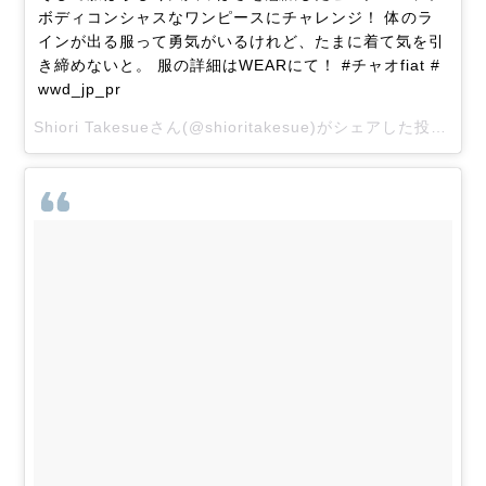
ボディコンシャスなワンピースにチャレンジ！ 体のラ
インが出る服って勇気がいるけれど、たまに着て気を引
き締めないと。 服の詳細はWEARにて！ #チャオfiat #
wwd_jp_pr
Shiori Takesueさん(@shioritakesue)がシェアした投稿 –
2