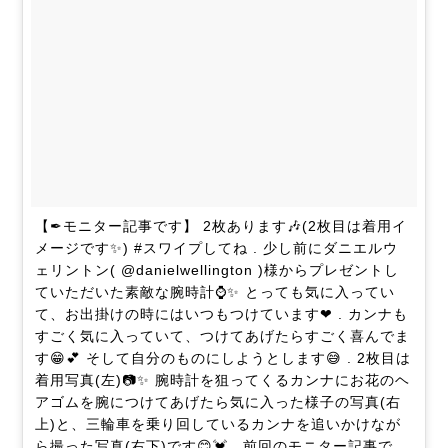
【✒モニター記事です】 2枚あります🎶(2枚目は着用イ
メージです✨) #スワイプしてね . 少し前にダニエルウ
ェリントン( @danielwellington )様からプレゼントし
ていただいた素敵な腕時計⌚✨ とっても気に入ってい
て、お出掛けの時にはいつもつけています❤ . カンナも
すごく気に入っていて、つけてあげたらすごく喜んでま
す😁💕 そして自分のものにしようとします😅 . 2枚目は
着用写真(左)📷✨ 腕時計を狙ってくるカンナにお花のヘ
アゴムを腕につけてあげたら気に入った様子の写真(右
上)と、三輪車を乗り回しているカンナを追いかけなが
ら撮った写真(右下)です😊💓 . 前回のモニター記事で、