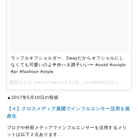
ラッフルオフショルダー、2wayだからオフショルにし
なくても可愛いのよ🌹外ハネ調子いい〜 #ootd #uniqlo
#pr #fashion #style
横田ひかる HikaruYokotaさん(@_rncn950805)がシェアした投稿 –
▲2017年5月10日の投稿
【４】クロスメディア展開でインフルエンサー活用を資
産化
ブログや外部メディアでインフルエンサーを活用するメリ
ットは以下２点あります。