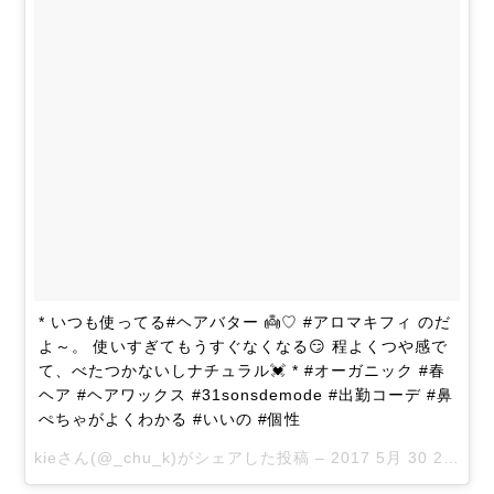
* いつも使ってる#ヘアバター 👼♡ #アロマキフィ のだ
よ～。 使いすぎてもうすぐなくなる😏 程よくつや感で
て、べたつかないしナチュラル💓 * #オーガニック #春
ヘア #ヘアワックス #31sonsdemode #出勤コーデ #鼻
ぺちゃがよくわかる #いいの #個性
kieさん(@_chu_k)がシェアした投稿 –
2017 5月 30 2:27午前 PDT