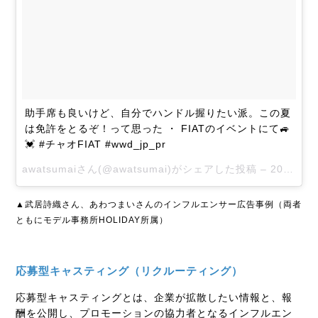
助手席も良いけど、自分でハンドル握りたい派。この夏
は免許をとるぞ！って思った ・ FIATのイベントにて🚙
💓 #チャオFIAT #wwd_jp_pr
awatsumaiさん(@awatsumai)がシェアした投稿 –
2017 6月 1 3:58午前 PDT
▲武居詩織さん、あわつまいさんのインフルエンサー広告事例（
両者
ともにモデル事務所HOLIDAY所属）
応募型キャスティング（リクルーティング）
応募型キャスティングとは、企業が拡散したい情報と、報
酬を公開し、プロモーションの協力者となるインフルエン