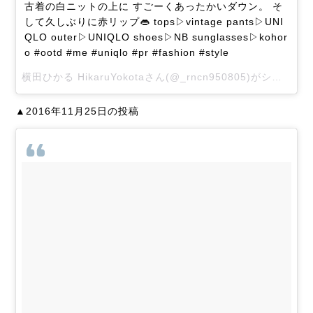
古着の白ニットの上に すごーくあったかいダウン。 そ
して久しぶりに赤リップ👄 tops▷vintage pants▷UNI
QLO outer▷UNIQLO shoes▷NB sunglasses▷kohor
o #ootd #me #uniqlo #pr #fashion #style
横田ひかる HikaruYokotaさん(@_rncn950805)がシェアした投稿 –
▲2016年11月25日の投稿