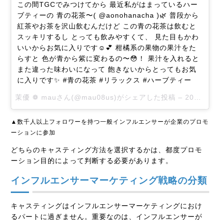
この間TGCでみつけてから 最近私がはまっているハー
ブティーの 青の花茶〜( @aonohanacha )🌿 普段から
紅茶やお茶を沢山飲むんだけど この青の花茶は飲むと
スッキリするし とっても飲みやすくて、 見た目もかわ
いいからお気に入りです☺️💕 柑橘系の果物の果汁をた
らすと 色が青から紫に変わるの〜😳！ 果汁を入れると
また違った味わいになって 飽きないからとってもお気
に入りです✨ #青の花茶 #リラックス #ハーブティー
茉優 ❁ mauさん(@mau08us)がシェアした投稿 –
2017 5月 31 3:06午前 PDT
▲数千人以上フォロワーを持つ一般インフルエンサーが企業のプロモ
ーションに参加
どちらのキャスティング方法を選択するかは、都度プロモ
ーション目的によって判断する必要があります。
インフルエンサーマーケティング戦略の分類
キャスティングはインフルエンサーマーケティングにおけ
るパートに過ぎません。重要なのは、インフルエンサーが