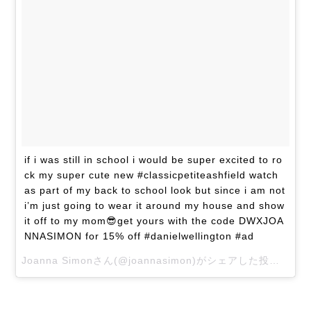
if i was still in school i would be super excited to ro
ck my super cute new #classicpetiteashfield watch
as part of my back to school look but since i am not
i’m just going to wear it around my house and show
it off to my mom😎get yours with the code DWXJOA
NNASIMON for 15% off #danielwellington #ad
Joanna Simonさん(@joannasimon)がシェアした投稿 –
20