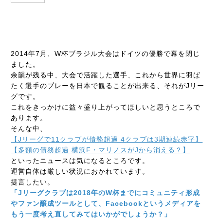
2014年7月、W杯ブラジル大会はドイツの優勝で幕を閉じ
ました。
余韻が残る中、大会で活躍した選手、これから世界に羽ば
たく選手のプレーを日本で観ることが出来る、それがJリー
グです。
これをきっかけに益々盛り上がってほしいと思うところで
あります。
そんな中、
【Jリーグで11クラブが債務超過 4クラブは3期連続赤字】
【多額の債務超過 横浜F・マリノスがJから消える？】
といったニュースは気になるところです。
運営自体は厳しい状況におかれています。
提言したい。
「Jリーグクラブは2018年のW杯までにコミュニティ形成
やファン醸成ツールとして、Facebookというメディアを
もう一度考え直してみてはいかがでしょうか？」