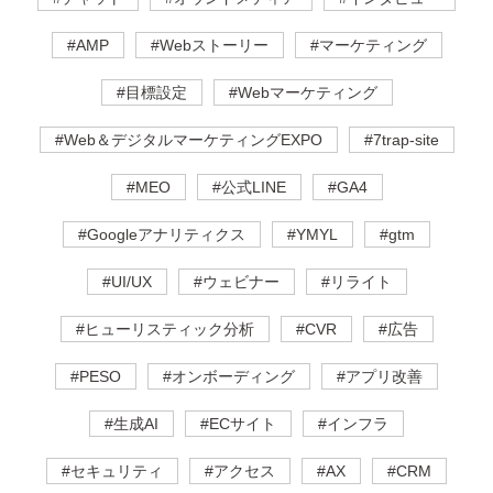
#AMP
#Webストーリー
#マーケティング
#目標設定
#Webマーケティング
#Web＆デジタルマーケティングEXPO
#7trap-site
#MEO
#公式LINE
#GA4
#Googleアナリティクス
#YMYL
#gtm
#UI/UX
#ウェビナー
#リライト
#ヒューリスティック分析
#CVR
#広告
#PESO
#オンボーディング
#アプリ改善
#生成AI
#ECサイト
#インフラ
#セキュリティ
#アクセス
#AX
#CRM