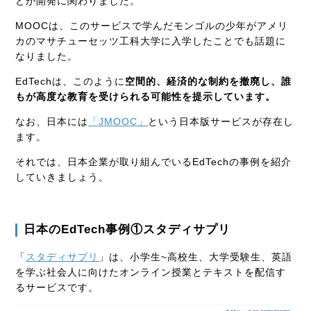
どが開発に関わりました。
MOOC
は、このサービスで学んだモンゴルの少年がアメリ
カのマサチューセッツ工科大学に入学したことでも話題に
なりました。
EdTech
は、このように
空間的、経済的な制約を撤廃し、誰
もが高度な教育を受けられる可能性を提示しています。
なお、日本には
「
JMOOC
」
という日本版サービスが存在し
ます。
それでは、日本企業が取り組んでいる
EdTech
の事例を紹介
していきましょう。
日本の
EdTech
事例①スタディサプリ
「
スタディサプリ
」は、小学生
~
高校生、大学受験生、英語
を学ぶ社会人に向けたオンライン授業とテキストを配信す
るサービスです。