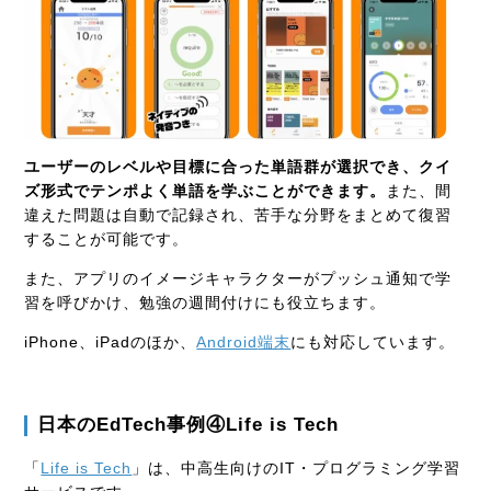
ユーザーのレベルや目標に合った単語群が選択でき、クイ
ズ形式でテンポよく単語を学ぶことができます。
また、間
違えた問題は自動で記録され、苦手な分野をまとめて復習
することが可能です。
また、アプリのイメージキャラクターがプッシュ通知で学
習を呼びかけ、勉強の週間付けにも役立ちます。
iPhone
、
iPad
のほか、
Android
端末
にも対応しています。
日本の
EdTech
事例④
Life is Tech
「
Life is Tech
」は、中高生向けの
IT
・プログラミング学習