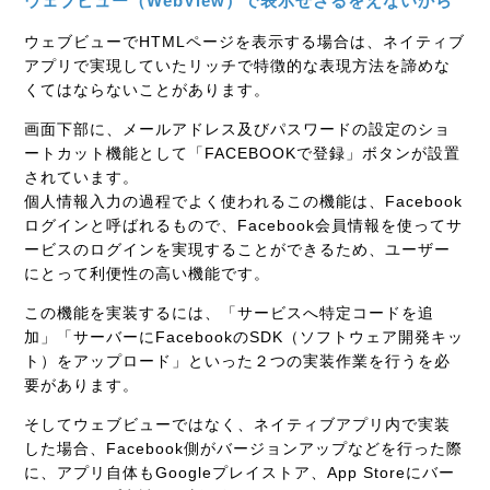
ウェブビュー（WebView）で表示せざるをえないから
ウェブビューでHTMLページを表示する場合は、ネイティブ
アプリで実現していたリッチで特徴的な表現方法を諦めな
くてはならないことがあります。
画面下部に、メールアドレス及びパスワードの設定のショ
ートカット機能として「FACEBOOKで登録」ボタンが設置
されています。
個人情報入力の過程でよく使われるこの機能は、Facebook
ログインと呼ばれるもので、Facebook会員情報を使ってサ
ービスのログインを実現することができるため、ユーザー
にとって利便性の高い機能です。
この機能を実装するには
、「サービスへ特定コードを追
加」「
サーバーにFacebookのSDK（
ソフトウェア開発キッ
ト）を
アップロード」といった２つの実装作業を行うを必
要があります。
そしてウェブビューではなく、ネイティブアプリ内で
実装
した場合、
Facebook側がバージョンアップなどを行った際
に、
アプリ自体もGoogleプレイストア、App Storeにバー