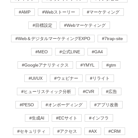
#AMP
#Webストーリー
#マーケティング
#目標設定
#Webマーケティング
#Web＆デジタルマーケティングEXPO
#7trap-site
#MEO
#公式LINE
#GA4
#Googleアナリティクス
#YMYL
#gtm
#UI/UX
#ウェビナー
#リライト
#ヒューリスティック分析
#CVR
#広告
#PESO
#オンボーディング
#アプリ改善
#生成AI
#ECサイト
#インフラ
#セキュリティ
#アクセス
#AX
#CRM