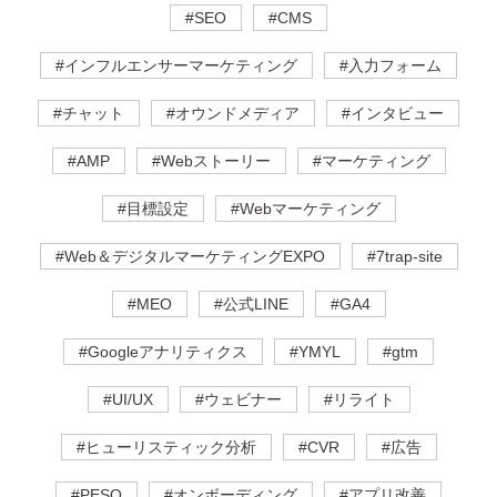
#SEO
#CMS
#インフルエンサーマーケティング
#入力フォーム
#チャット
#オウンドメディア
#インタビュー
#AMP
#Webストーリー
#マーケティング
#目標設定
#Webマーケティング
#Web＆デジタルマーケティングEXPO
#7trap-site
#MEO
#公式LINE
#GA4
#Googleアナリティクス
#YMYL
#gtm
#UI/UX
#ウェビナー
#リライト
#ヒューリスティック分析
#CVR
#広告
#PESO
#オンボーディング
#アプリ改善