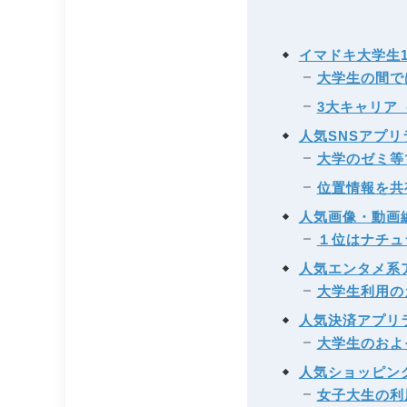
イマドキ大学生
大学生の間では
3大キャリア
人気SNSアプ
大学のゼミ等
位置情報を共
人気画像・動画
１位はナチュ
人気エンタメ系
大学生利用の
人気決済アプリ
大学生のおよ
人気ショッピン
女子大生の利