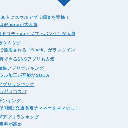
100人にスマホアプリ調査を実施！
iPhoneが大人気
（ドコモ・au・ソフトバンク）が人気
リランキング
で活用される「Slack」がランクイン
有できるSNSアプリも人気
編集アプリランキング
ラル加工が可能なSODA
アプリランキング
カギはコスパ
ランキング
そ3割は交通系電子マネーをスマホに！
グアプリランキング
用率が高め