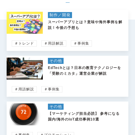
制作／開発
スーパーアプリとは？意味や海外事例を解
説！今後の予想も
＃トレンド
＃用語解説
＃事例集
その他
EdTechとは？日本の教育テクノロジーを
「受験のミカタ」運営企業が解説
＃用語解説
＃事例集
その他
【マーケティング担当必読】 参考になる
国内/海外のIoT成功事例10選