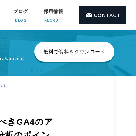
ブログ
採用情報
CONTACT
BLOG
RECRUIT
無料で資料をダウンロード
ng Content
ント
べきGA4のア
分析のポイン