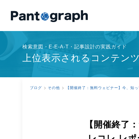
検索意図・E-E-A-T・記事設計の実践ガイド
上位表示されるコンテン
ブログ
その他
【開催終了：無料ウェビナー】今、知っ
【開催終了：
レコレ レ