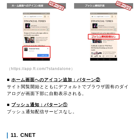
（https://app.ft.com/?standalone）
■
ホーム画面へのアイコン追加：パターン②
サイト閲覧開始とともにデフォルトでブラウザ固有のダイ
アログが画面下部に自動表示される。
■
プッシュ通知：パターン①
プッシュ通知配信サービスなし。
11. CNET