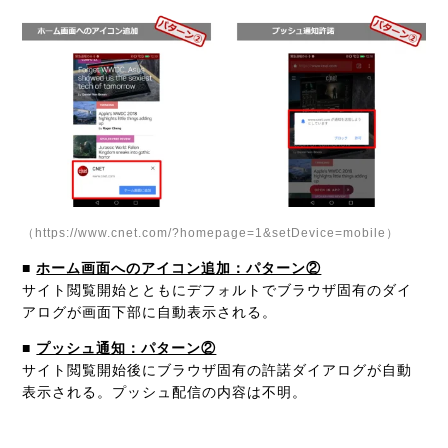
（https://www.cnet.com/?homepage=1&setDevice=mobile）
■
ホーム画面へのアイコン追加：パターン②
サイト閲覧開始とともにデフォルトでブラウザ固有のダイ
アログが画面下部に自動表示される。
■
プッシュ通知：パターン②
サイト閲覧開始後にブラウザ固有の許諾ダイアログが自動
表示される。プッシュ配信の内容は不明。