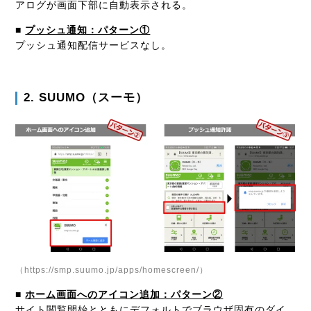
アログが画面下部に自動表示される。
■
プッシュ通知：パターン①
プッシュ通知配信サービスなし。
2. SUUMO（スーモ）
（https://smp.suumo.jp/apps/homescreen/）
■
ホーム画面へのアイコン追加：パターン②
サイト閲覧開始とともにデフォルトでブラウザ固有のダイ