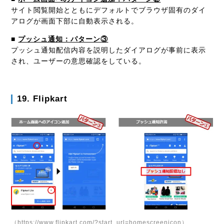
サイト閲覧開始とともにデフォルトでブラウザ固有のダイ
アログが画面下部に自動表示される。
■
プッシュ通知：パターン③
プッシュ通知配信内容を説明したダイアログが事前に表示
され、ユーザーの意思確認をしている。
19. Flipkart
（https://www.flipkart.com/?start_url=homescreenicon）