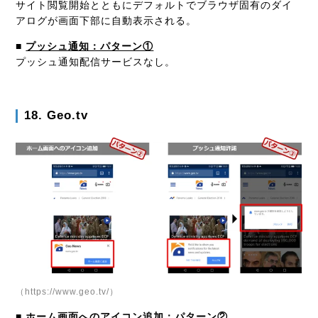
サイト閲覧開始とともにデフォルトでブラウザ固有のダイ
アログが画面下部に自動表示される。
■
プッシュ通知：パターン①
プッシュ通知配信サービスなし。
18. Geo.tv
（https://www.geo.tv/）
■
ホーム画面へのアイコン追加：パターン②