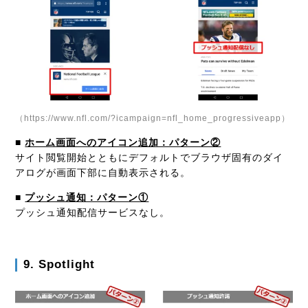
（https://www.nfl.com/?icampaign=nfl_home_progressiveapp）
■
ホーム画面へのアイコン追加：パターン②
サイト閲覧開始とともにデフォルトでブラウザ固有のダイ
アログが画面下部に自動表示される。
■
プッシュ通知：パターン①
プッシュ通知配信サービスなし。
9. Spotlight