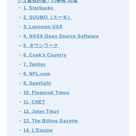
シュ通知許諾」の事例 30選
1. Starbucks
2. SUUMO（スーモ）
3. Lancome USA
4. NASA Open Source Software
5. タウンワーク
6. Cook’s Country
7. Twitter
8. NFL.com
9. Spotlight
10. Financial Times
11. CNET
12. Jalan Tikus
13. The Billing Gazette
14. L’Equipe