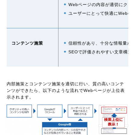
Web
ページの内容が適切にクロ
ユーザーにとって快適に
Web
ペ
コンテンツ施策
信頼性があり、十分な情報量が
SEO
で評価されやすい文章構造
内部施策とコンテンツ施策を適切に行い、質の高いコンテ
ンツができたら、以下のような流れでWebページが上位表
示されます。