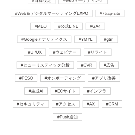
#目標設定
#Webマーケティング
#Web＆デジタルマーケティングEXPO
#7trap-site
#MEO
#公式LINE
#GA4
#Googleアナリティクス
#YMYL
#gtm
#UI/UX
#ウェビナー
#リライト
#ヒューリスティック分析
#CVR
#広告
#PESO
#オンボーディング
#アプリ改善
#生成AI
#ECサイト
#インフラ
#セキュリティ
#アクセス
#AX
#CRM
#Push通知