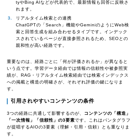
tyやBing AIなどが代表的で、最新情報も回答に反映さ
れます。
リアルタイム検索との連携
ChatGPTの「Search」機能やGeminiのようにWeb検
索と回答生成を組み合わせるタイプです。インデック
スされているページが直接参照されるため、SEOとの
親和性が高い経路です。
重要なのは、経路ごとに「何が評価されるか」が異なると
いう点です。学習データ経由では情報の信頼性や被参照実
績が、RAG・リアルタイム検索経由では検索インデックス
への掲載と構造の明確さが、それぞれ評価の鍵になりま
す。
引用されやすいコンテンツの条件
3つの経路に共通して影響するのが、
コンテンツの「構造」
「一次情報」「信頼性」の3要素
です。これはパンタグラフ
が提唱するAIOの3要素（理解・引用・信頼）とも重なりま
す。