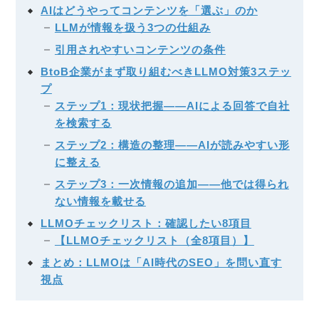
AIはどうやってコンテンツを「選ぶ」のか
LLMが情報を扱う3つの仕組み
引用されやすいコンテンツの条件
BtoB企業がまず取り組むべきLLMO対策3ステッ
プ
ステップ1：現状把握——AIによる回答で自社
を検索する
ステップ2：構造の整理——AIが読みやすい形
に整える
ステップ3：一次情報の追加——他では得られ
ない情報を載せる
LLMOチェックリスト：確認したい8項目
【LLMOチェックリスト（全8項目）】
まとめ：LLMOは「AI時代のSEO」を問い直す
視点