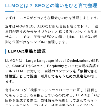
LLMOとは？ SEOとの違いをひと言で整理
まずは、LLMOがどのような概念なのかを整理しましょう。
近年はAIOやGEO、AEOなど似た言葉も増えており、「結
局何が違うのか分かりづらい」と感じる方も少なくありま
せん。ここでは、従来のSEOとの違いを軸に、LLMOの役
割と位置づけをシンプルに整理します。
LLMOの定義と語源
LLMOとは、Large Language Model Optimizationの略称
で、ChatGPTやGemini、Perplexityといった大規模言語モ
デル（LLM）に対して、
自社のコンテンツを「信頼できる
情報源」として認識・引用してもらうための最適化
を指し
ます。
従来のSEOが「検索エンジンのクローラーに正しく評価し
てもらうこと」を目的としているのに対し、LLMOは「AIが
回答を生成する際に、自社情報を根拠として選んでもらう
こと」を目的としています。検索結果のクリックではな