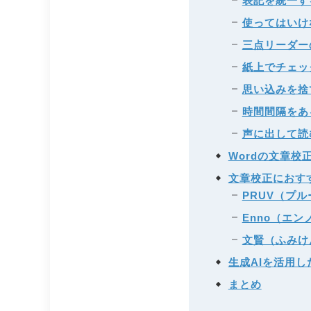
表記を統一す
使ってはいけ
三点リーダー
紙上でチェッ
思い込みを捨
時間間隔をあ
声に出して読
Wordの文章校
文章校正におす
PRUV（プ
Enno（エン
文賢（ふみけ
生成AIを活用
まとめ