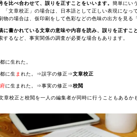
号を比べ合わせて、誤りを正すことをいいます。
簡単にい
。「文章校正」の場合は、日本語として正しい表現になっ
刷物の場合は、仮印刷をして色彩などの色味の出方を見る
稿に書かれている文章の意味や内容を読み、誤りを正すこ
索するなど、事実関係の調査が必要な場合もあります。
都に生れた。
都に生
ま
れた。⇒誤字の修正⇒
文章校正
府
に生まれた。⇒事実の修正⇒
校閲
、文章校正と校閲を一人の編集者が同時に行うこともあるか