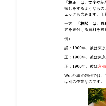
「校正」は、文字や記
探しをするようなもの
ェックも含みます。印
一方、
「校閲」は、原
容を裏付ける資料を検
例）
誤：
1900
年、彼は東京
正：
1900
年、彼は東京
正：
1900
年、彼は
京都
Web記事の制作では
は別の作業なのです。