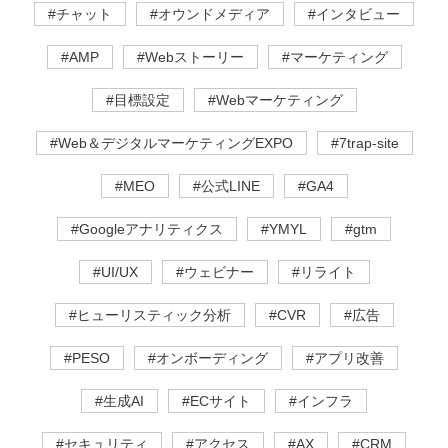
#チャット
#オウンドメディア
#インタビュー
#AMP
#Webストーリー
#マーケティング
#目標設定
#Webマーケティング
#Web＆デジタルマーケティングEXPO
#7trap-site
#MEO
#公式LINE
#GA4
#Googleアナリティクス
#YMYL
#gtm
#UI/UX
#ウェビナー
#リライト
#ヒューリスティック分析
#CVR
#広告
#PESO
#オンボーディング
#アプリ改善
#生成AI
#ECサイト
#インフラ
#セキュリティ
#アクセス
#AX
#CRM