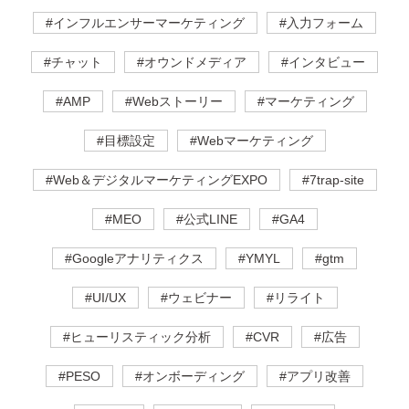
#インフルエンサーマーケティング
#入力フォーム
#チャット
#オウンドメディア
#インタビュー
#AMP
#Webストーリー
#マーケティング
#目標設定
#Webマーケティング
#Web＆デジタルマーケティングEXPO
#7trap-site
#MEO
#公式LINE
#GA4
#Googleアナリティクス
#YMYL
#gtm
#UI/UX
#ウェビナー
#リライト
#ヒューリスティック分析
#CVR
#広告
#PESO
#オンボーディング
#アプリ改善