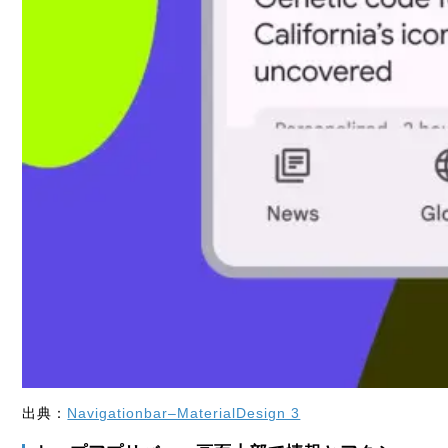
出典：
Navigationbar–MaterialDesign 3