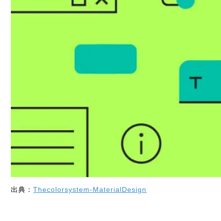
出典：
Thecolorsystem-MaterialDesign