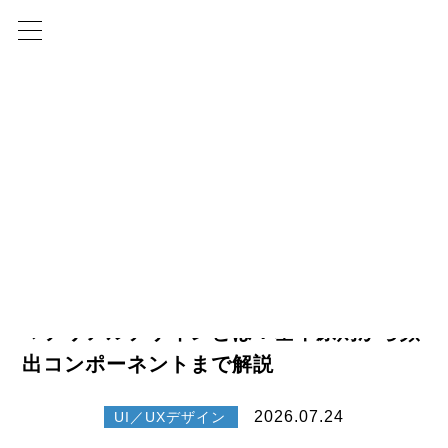
クライアント急増中
UX/UIコンサルティング サービス紹介
UX/UI Consulting
詳しくはこちら
ブログ
UI／UXデザイン
マテリアルデザインとは？基本原則から頻
マテリアルデザインとは？基本原則から頻
出コンポーネントまで解説
2026.07.24
UI／UXデザイン