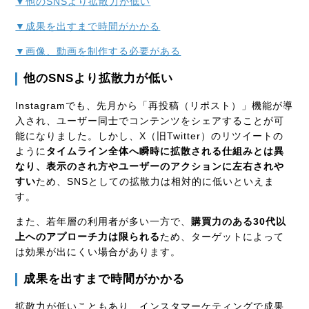
▼他のSNSより拡散力が低い
▼成果を出すまで時間がかかる
▼画像、動画を制作する必要がある
他の
SNS
より拡散力が低い
Instagramでも、先月から「再投稿（リポスト）」機能が導
入され、ユーザー同士でコンテンツをシェアすることが可
能になりました。しかし、
X
（旧
Twitter
）のリツイートの
ように
タイムライン全体へ瞬時に拡散される仕組みとは異
なり、表示のされ方やユーザーのアクションに左右されや
すい
ため、
SNS
としての拡散力は相対的に低いといえま
す。
また、若年層の利用者が多い一方で、
購買力のある
30
代以
上へのアプローチ力は限られる
ため、ターゲットによって
は効果が出にくい場合があります。
成果を出すまで時間がかかる
拡散力が低いこともあり、インスタマーケティングで成果