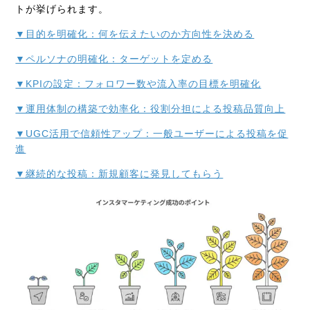
トが挙げられます。
▼目的を明確化：何を伝えたいのか方向性を決める
▼ペルソナの明確化：ターゲットを定める
▼KPIの設定：フォロワー数や流入率の目標を明確化
▼運用体制の構築で効率化：役割分担による投稿品質向上
▼UGC活用で信頼性アップ：一般ユーザーによる投稿を促
進
▼継続的な投稿：新規顧客に発見してもらう