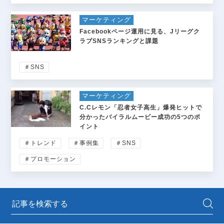
マーケティング
Facebookページ運用に見る、Jリーグク
ラブSNSランキングと課題
＃SNS
マーケティング
C.Cレモン「忍者女子高生」爆発ヒットで
分かったバイラルムービー成功の5つのポ
イント
＃トレンド
＃事例集
＃SNS
＃プロモーション