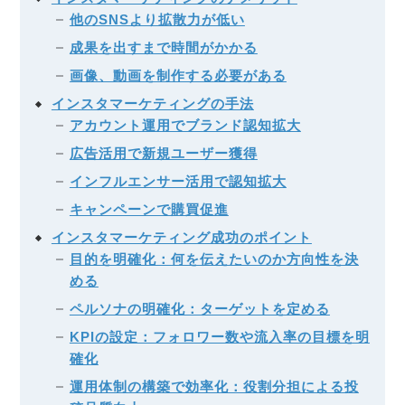
他のSNSより拡散力が低い
成果を出すまで時間がかかる
画像、動画を制作する必要がある
インスタマーケティングの手法
アカウント運用でブランド認知拡大
広告活用で新規ユーザー獲得
インフルエンサー活用で認知拡大
キャンペーンで購買促進
インスタマーケティング成功のポイント
目的を明確化：何を伝えたいのか方向性を決
める
ペルソナの明確化：ターゲットを定める
KPIの設定：フォロワー数や流入率の目標を明
確化
運用体制の構築で効率化：役割分担による投