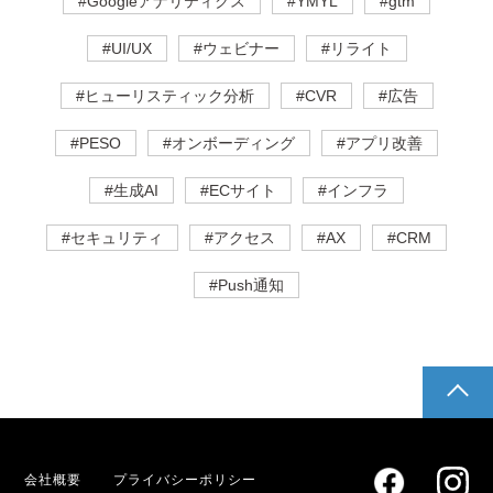
#Googleアナリティクス
#YMYL
#gtm
#UI/UX
#ウェビナー
#リライト
#ヒューリスティック分析
#CVR
#広告
#PESO
#オンボーディング
#アプリ改善
#生成AI
#ECサイト
#インフラ
#セキュリティ
#アクセス
#AX
#CRM
#Push通知
pagetop
会社概要
プライバシーポリシー