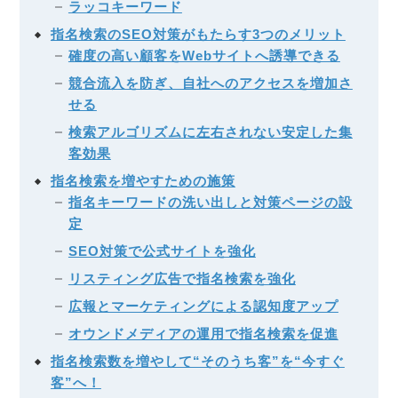
ラッコキーワード
指名検索のSEO対策がもたらす3つのメリット
確度の高い顧客をWebサイトへ誘導できる
競合流入を防ぎ、自社へのアクセスを増加さ
せる
検索アルゴリズムに左右されない安定した集
客効果
指名検索を増やすための施策
指名キーワードの洗い出しと対策ページの設
定
SEO対策で公式サイトを強化
リスティング広告で指名検索を強化
広報とマーケティングによる認知度アップ
オウンドメディアの運用で指名検索を促進
指名検索数を増やして“そのうち客”を“今すぐ
客”へ！