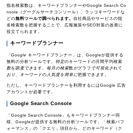
指名検索数は、キーワードプランナーやGoogle Search Co
nsole（グーグルサーチコンソール）、ラッコキーワードな
どの
無料ツールで調べられます。
自社商品やサービスの指
名検索数を把握することで、広報施策やSEO対策の改善に
役立てられます。
キーワードプランナー
「Google
キーワードプランナー
」
は、Googleが提供する
無料の分析ツールです。
特定
のキーワード
の
月間平均検索
数
を調
査でき
ます。
毎月の検索
数
が
グラフ
で可視化さ
れて
おり
、
キーワード
の
人気度を簡単に
把握でき
ま
す。
ただし、キーワードプランナーを利用するにはGoogle 広告
アカウントが必要です。
Google Search Console
「Google Search Console」もキーワードプランナー同
様、Googleが提供する無料の分析ツールです。「検索パフ
ォーマンス」の「クエリ」項目から、どのキーワード（ク