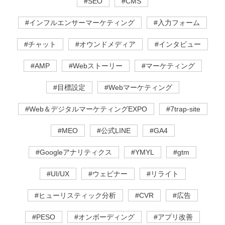
#SEO
#CMS
#インフルエンサーマーケティング
#入力フォーム
#チャット
#オウンドメディア
#インタビュー
#AMP
#Webストーリー
#マーケティング
#目標設定
#Webマーケティング
#Web＆デジタルマーケティングEXPO
#7trap-site
#MEO
#公式LINE
#GA4
#Googleアナリティクス
#YMYL
#gtm
#UI/UX
#ウェビナー
#リライト
#ヒューリスティック分析
#CVR
#広告
#PESO
#オンボーディング
#アプリ改善