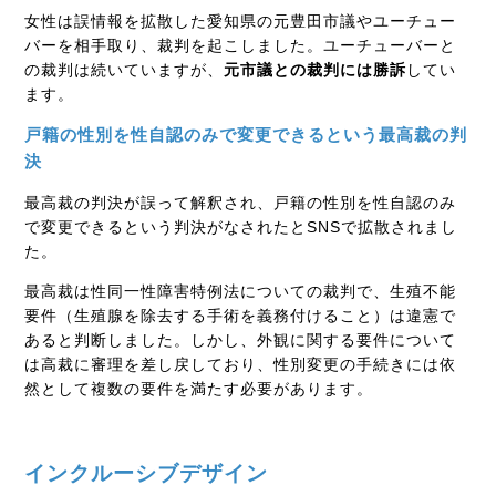
女性は誤情報を拡散した愛知県の元豊田市議やユーチュー
バーを相手取り、裁判を起こしました。ユーチューバーと
の裁判は続いていますが、
元市議との裁判には勝訴
してい
ます。
戸籍の性別を性自認のみで変更できるという最高裁の判
決
最高裁の判決が誤って解釈され、戸籍の性別を性自認のみ
で変更できるという判決がなされたとSNSで拡散されまし
た。
最高裁は性同一性障害特例法についての裁判で、生殖不能
要件（生殖腺を除去する手術を義務付けること）は違憲で
あると判断しました。しかし、外観に関する要件について
は高裁に審理を差し戻しており、性別変更の手続きには依
然として複数の要件を満たす必要があります。
インクルーシブデザイン