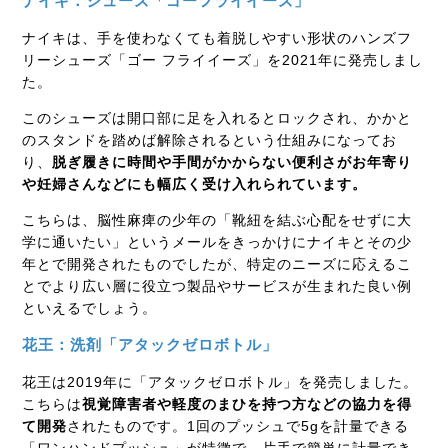
ナイキ：シューズ「ゴーフライイーズ」
ナイキは、手を使わなくても着脱しやすい形状のハンズフ
リーシューズ「ゴー フライイーズ」を2021年に発売しまし
た。
このシューズは開口部に足を入れるとロックされ、かかと
のスタンドを踏めば解除されるという仕組みになってお
り、
脱ぎ履きに時間や手間がかからない便利さがお年寄り
や妊婦さんなどにも幅広く受け入れられています。
こちらは、脳性麻痺の少年の「靴紐を結ぶ心配をせずに大
学に通いたい」というメールをきっかけにナイキとその少
年とで開発されたものでしたが、特定のニーズに応えるこ
とでより広い層に役立つ製品やサービスが生まれた良い例
といえるでしょう。
花王：洗剤「アタックゼロボトル」
花王は2019年に「アタックゼロボトル」を発売しました。
こちらは
視覚障害者や軽度のまひを持つ方などの協力を得
て開発
されたものです。1回のプッシュで5gを計量できる