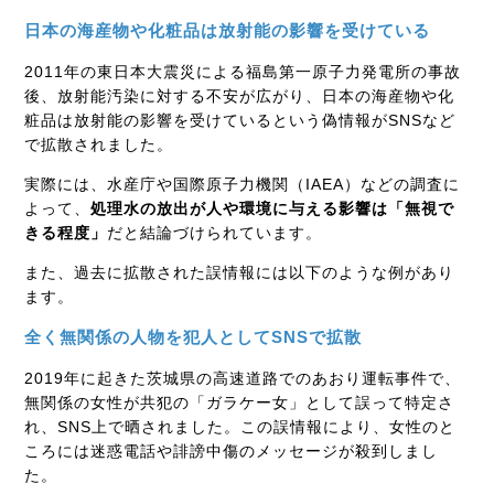
日本の海産物や化粧品は放射能の影響を受けている
2011年の東日本大震災による福島第一原子力発電所の事故
後、放射能汚染に対する不安が広がり、日本の海産物や化
粧品は放射能の影響を受けているという偽情報がSNSなど
で拡散されました。
実際には、水産庁や国際原子力機関（IAEA）などの調査に
よって、
処理水の放出が人や環境に与える影響は「無視で
きる程度」
だと結論づけられています。
また、過去に拡散された誤情報には以下のような例があり
ます。
全く無関係の人物を犯人としてSNSで拡散
2019年に起きた茨城県の高速道路でのあおり運転事件で、
無関係の女性が共犯の「ガラケー女」として誤って特定さ
れ、SNS上で晒されました。この誤情報により、女性のと
ころには迷惑電話や誹謗中傷のメッセージが殺到しまし
た。