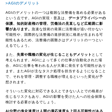
>AGIのデメリット
AGIのデメリットの一つは複雑な法整備を進める必要がある
という点です。AGIの実現・普及は、
データプライバシーの
保護、知的財産権の管理、労働法の見直しなど広範囲に影
響があります。
急速な技術の発展に法整備が追い付かない
可能性や、国際的な法整備の進捗状況に格差が生まれる可
能性もあるため、法整備の困難さはデメリットの一つとい
えるでしょう。
また、
失業や職種の変化が生じることもデメリット
として
考えられます。AGIによって多くの仕事が自動化された場
合、AGIに仕事を奪われる人が大量に発生する可能性があり
ます。またAGIが主なタスク処理を担当するようになること
で、それを管理・調整する職種が増えるといった変化が予
想されます。
そういった変化に対応できる人とできない人とでの格差が
生じるリスクもあり、AGIの影響を受けた人への社会保障も
検討する必要があるでしょう。
AI分野の進化速度は人間の適応速度を上回る可能性がある