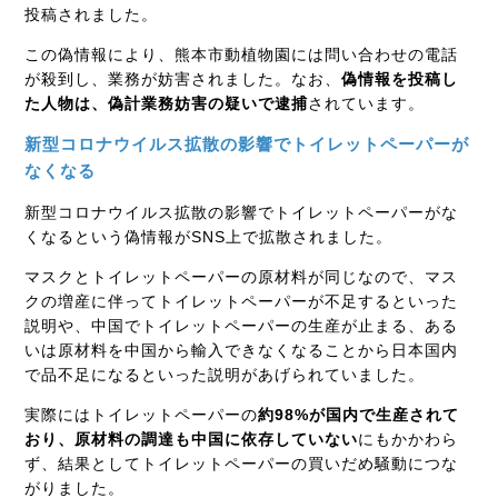
投稿されました。
この偽情報により、熊本市動植物園には問い合わせの電話
が殺到し、業務が妨害されました。なお、
偽情報を投稿し
た人物は、偽計業務妨害の疑いで逮捕
されています。
新型コロナウイルス拡散の影響でトイレットペーパーが
なくなる
新型コロナウイルス拡散の影響でトイレットペーパーがな
くなるという偽情報がSNS上で拡散されました。
マスクとトイレットペーパーの原材料が同じなので、マス
クの増産に伴ってトイレットペーパーが不足するといった
説明や、中国でトイレットペーパーの生産が止まる、ある
いは原材料を中国から輸入できなくなることから日本国内
で品不足になるといった説明があげられていました。
実際にはトイレットペーパーの
約98%が国内で生産されて
おり、原材料の調達も中国に依存していない
にもかかわら
ず、結果としてトイレットペーパーの買いだめ騒動につな
がりました。