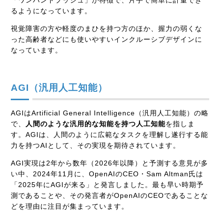
「ワンハンドプッシュ」が特徴で、片手で簡単に計量でき
るようになっています。
視覚障害の方や軽度のまひを持つ方のほか、握力の弱くな
った高齢者などにも使いやすいインクルーシブデザインに
なっています。
AGI（汎用人工知能）
AGIはArtificial General Intelligence（汎用人工知能）の略
で、
人間のような汎用的な知能を持つ人工知能
を指しま
す。AGIは、人間のように広範なタスクを理解し遂行する能
力を持つAIとして、その実現を期待されています。
AGI実現は2年から数年（2026年以降）と予測する意見が多
い中、2024年11月に、OpenAIのCEO・Sam Altman氏は
「2025年にAGIが来る」と発言しました。最も早い時期予
測であることや、その発言者がOpenAIのCEOであることな
どを理由に注目が集まっています。