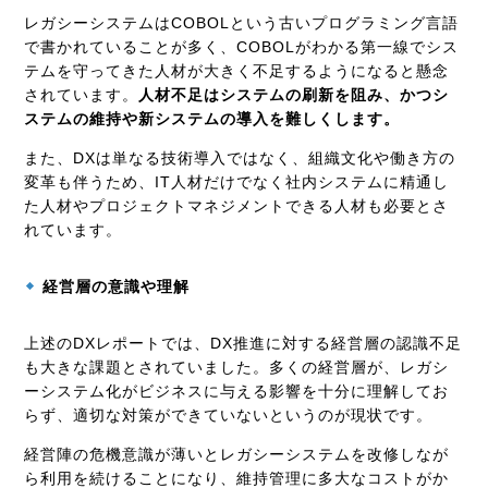
レガシーシステムはCOBOLという古いプログラミング言語
で書かれていることが多く、COBOLがわかる第一線でシス
テムを守ってきた人材が大きく不足するようになると懸念
されています。
人材不足はシステムの刷新を阻み、かつシ
ステムの維持や新システムの導入を難しくします。
また、DXは単なる技術導入ではなく、組織文化や働き方の
変革も伴うため、IT人材だけでなく社内システムに精通し
た人材やプロジェクトマネジメントできる人材も必要とさ
れています。
経営層の意識や理解
上述のDXレポートでは、DX推進に対する経営層の認識不足
も大きな課題とされていました。多くの経営層が、レガシ
ーシステム化がビジネスに与える影響を十分に理解してお
らず、適切な対策ができていないというのが現状です。
経営陣の危機意識が薄いとレガシーシステムを改修しなが
ら利用を続けることになり、維持管理に多大なコストがか