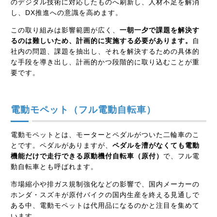
のデジタル技術に対応したものへ刷新し、人材不足を解消
し、DX推進への意識を高めます。
この取り組みは影響範囲が広く、
一朝一夕で課題を解決す
るのは難しいため、計画的に実施する必要があります。
自
社内の問題、課題を抽出し、それを解決するための具体的
な手段を導き出し、計画的かつ段階的に取り込むことが重
要です。
電動モペット（フル電動自転車）
電動モペットとは、モーターとペダルがついた二輪車のこ
とです。ペダルがありますが、
ペダルを漕がなくても電動
機能だけで走行できる原動機付自転車（原付）
で、フル電
動自転車とも呼ばれます。
市場縮小や排ガス規制強化などの影響で、国内メーカーの
ホンダ・スズキが原付バイクの国内生産を終える見通しで
ある中、電動モペットは代用品になるのかと注目を集めて
います。