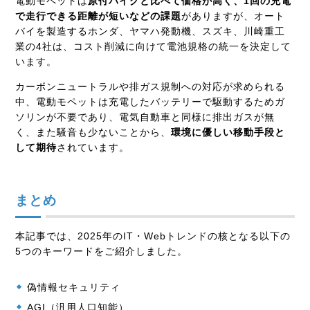
電動モペットは
原付バイクと比べて価格が高く、1回の充電
で走行できる距離が短いなどの課題
がありますが、オート
バイを製造するホンダ、ヤマハ発動機、スズキ、川崎重工
業の4社は、コスト削減に向けて電池規格の統一を決定して
います。
カーボンニュートラルや排ガス規制への対応が求められる
中、電動モペットは充電したバッテリーで駆動するためガ
ソリンが不要であり、電気自動車と同様に排出ガスが無
く、また騒音も少ないことから、
環境に優しい移動手段と
して期待
されています。
まとめ
本記事では、2025年のIT・Webトレンドの核となる以下の
5つのキーワードをご紹介しました。
偽情報セキュリティ
AGI（汎用人口知能）