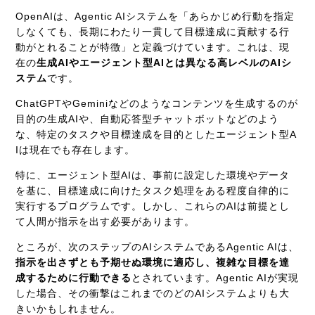
OpenAIは、Agentic AIシステムを「あらかじめ行動を指定
しなくても、長期にわたり一貫して目標達成に貢献する行
動がとれることが特徴」と定義づけています。これは、現
在の
生成AIやエージェント型AIとは異なる高レベルのAIシ
ステム
です。
ChatGPTやGeminiなどのようなコンテンツを生成するのが
目的の生成AIや、自動応答型チャットボットなどのよう
な、特定のタスクや目標達成を目的としたエージェント型A
Iは現在でも存在します。
特に、エージェント型AIは、事前に設定した環境やデータ
を基に、目標達成に向けたタスク処理をある程度自律的に
実行するプログラムです。しかし、これらのAIは前提とし
て人間が指示を出す必要があります。
ところが、次のステップのAIシステムであるAgentic AIは、
指示を出さずとも予期せぬ環境に適応し、複雑な目標を達
成するために行動できる
とされています。Agentic AIが実現
した場合、その衝撃はこれまでのどのAIシステムよりも大
きいかもしれません。