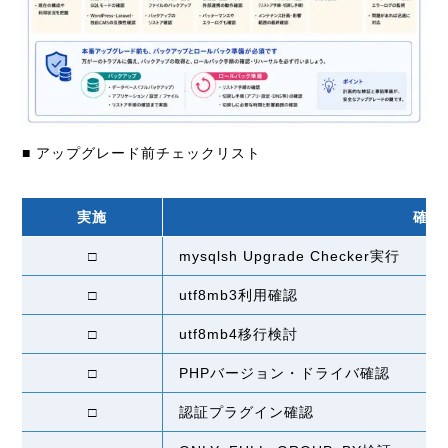
■ アップグレード前チェックリスト
実施
確認
□
mysqlsh Upgrade Checker実行
□
utf8mb3利用確認
□
utf8mb4移行検討
□
PHPバージョン・ドライバ確認
□
認証プラグイン確認