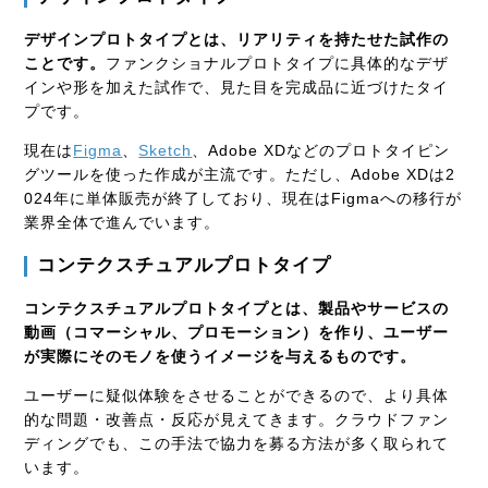
デザインプロトタイプとは、リアリティを持たせた試作の
ことです。
ファンクショナルプロトタイプに具体的なデザ
インや形を加えた試作で、見た目を完成品に近づけたタイ
プです。
現在は
Figma
、
Sketch
、
Adobe XD
などのプロトタイピン
グツールを使った作成が主流です。ただし、
Adobe XD
は
2
024
年に単体販売が終了しており、現在は
Figma
への移行が
業界全体で進んでいます。
コンテクスチュアルプロトタイプ
コンテクスチュアルプロトタイプとは、製品やサービスの
動画（コマーシャル、プロモーション）を作り、ユーザー
が実際にそのモノを使うイメージを与えるものです。
ユーザーに疑似体験をさせることができるので、より具体
的な問題・改善点・反応が見えてきます。クラウドファン
ディングでも、この手法で協力を募る方法が多く取られて
います。