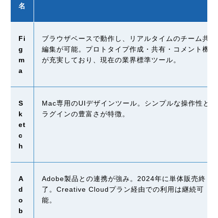
名
Fi
ブラウザベースで動作し、リアルタイムのチーム共同
g
編集が可能。プロトタイプ作成・共有・コメント機能
m
が充実しており、現在の業界標準ツール。
a
S
Mac
専用の
UI
デザインツール。シンプルな操作性とプ
k
ラグインの豊富さが特徴。
et
c
h
A
Adobe
製品との連携が強み。
2024
年に単体販売終
d
了。
Creative Cloud
プラン経由での利用は継続可
o
能。
b