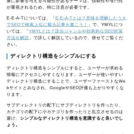
康に影響を与える可能性があるテーマは、信頼性や専門性
が重視されるため、特に注意が必要です。
E-E-A-Tについては、「
E-E-A-Tとは？意味を理解したうえ
でSEOで検索上位に載る記事を書こう！
」で、YMYLにつ
いては、「
YMYLとは？該当ジャンルや効果的なSEO対策
方法を解説
」で詳しく解説しているので、併せてご覧くだ
さい。
ディレクトリ構造をシンプルにする
ディレクトリ構造をシンプルにすると、ユーザーが求める
情報にアクセスしやすくなります。ユーザーが使いやすい
ディレクトリ構造にすることで、ユーザーファーストなWe
bサイトとみなされ、GoogleやSEO評価も上がりやすくな
ります。
サブディレクトリの配下にサブディレクトリを作ったり、
カテゴリの配下に小カテゴリを作ったりと乱立させるのは
避け、
シンプルなディレクトリ構造を意識すると良いでし
ょう。