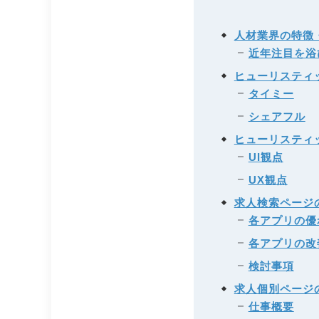
人材業界の特徴
近年注目を浴
ヒューリスティ
タイミー
シェアフル
ヒューリスティッ
UI観点
UX観点
求人検索ページの
各アプリの優
各アプリの改
検討事項
求人個別ページの
仕事概要