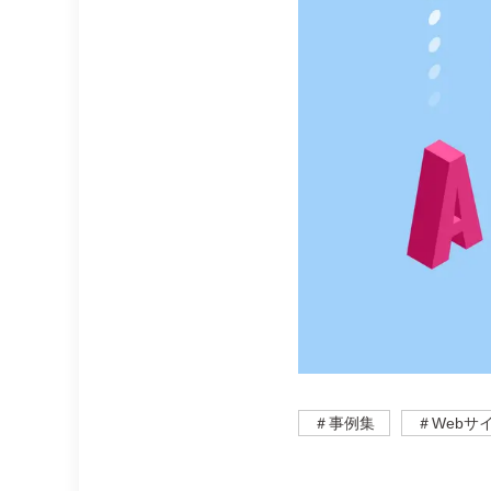
＃事例集
＃Webサ