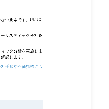
ない要素です。UI/UX
ューリスティック分析を
。
ティック分析を実施しま
て解説します。
分析手順や評価指標につ