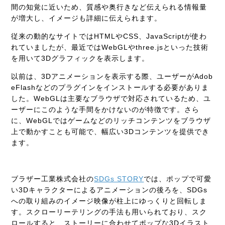
間の知覚に近いため、質感や奥行きなど伝えられる情報量
が増大し、イメージも詳細に伝えられます。
従来の動的なサイトではHTMLやCSS、JavaScriptが使わ
れていましたが、最近ではWebGLやthree.jsといった技術
を用いて3Dグラフィックを表示します。
以前は、3Dアニメーションを表示する際、ユーザーがAdob
eFlashなどのプラグインをインストールする必要がありま
した。WebGLは主要なブラウザで対応されているため、ユ
ーザーにこのような手間をかけないのが特徴です。さら
に、WebGLではゲームなどのリッチコンテンツをブラウザ
上で動かすことも可能で、幅広い3Dコンテンツを提供でき
ます。
ブラザー工業株式会社の
SDGs STORY
では、ポップで可愛
い3Dキャラクターによるアニメーションの後ろを、SDGs
への取り組みのイメージ映像が柱上にゆっくりと回転しま
す。スクローリーテリングの手法も用いられており、スク
ロールすると、ストーリーに合わせてポップな3Dイラスト