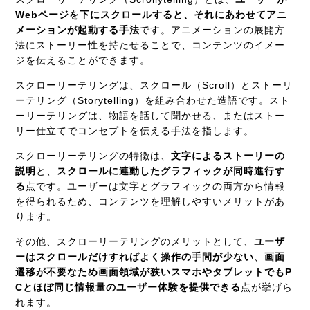
Webページを下にスクロールすると、それにあわせてアニ
メーションが起動する手法
です。アニメーションの展開方
法にストーリー性を持たせることで、コンテンツのイメー
ジを伝えることができます。
スクローリーテリングは、スクロール（Scroll）とストーリ
ーテリング（Storytelling）を組み合わせた造語です。スト
ーリーテリングは、物語を話して聞かせる、またはストー
リー仕立てでコンセプトを伝える手法を指します。
スクローリーテリングの特徴は、
文字によるストーリーの
説明
と、
スクロールに連動したグラフィックが同時進行す
る
点です。ユーザーは文字とグラフィックの両方から情報
を得られるため、コンテンツを理解しやすいメリットがあ
ります。
その他、スクローリーテリングのメリットとして、
ユーザ
ーはスクロールだけすればよく操作の手間が少ない
、
画面
遷移が不要なため画面領域が狭いスマホやタブレットでもP
Cとほぼ同じ情報量のユーザー体験を提供できる
点が挙げら
れます。