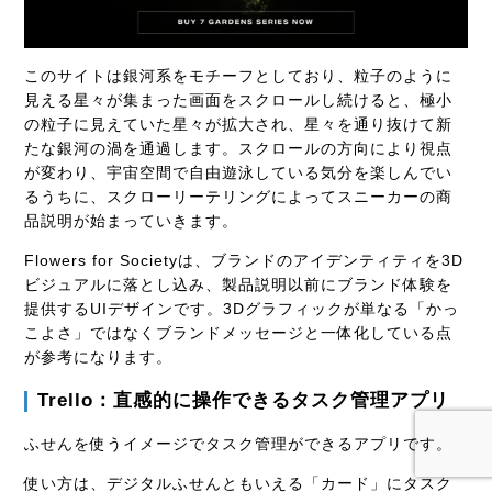
このサイトは銀河系をモチーフとしており、粒子のように
見える星々が集まった画面をスクロールし続けると、極小
の粒子に見えていた星々が拡大され、星々を通り抜けて新
たな銀河の渦を通過します。スクロールの方向により視点
が変わり、宇宙空間で自由遊泳している気分を楽しんでい
るうちに、スクローリーテリングによってスニーカーの商
品説明が始まっていきます。
Flowers for Societyは、ブランドのアイデンティティを3D
ビジュアルに落とし込み、製品説明以前にブランド体験を
提供するUIデザインです。3Dグラフィックが単なる「かっ
こよさ」ではなくブランドメッセージと一体化している点
が参考になります。
Trello：直感的に操作できるタスク管理アプリ
ふせんを使うイメージでタスク管理ができるアプリです。
使い方は、デジタルふせんともいえる「カード」にタスク