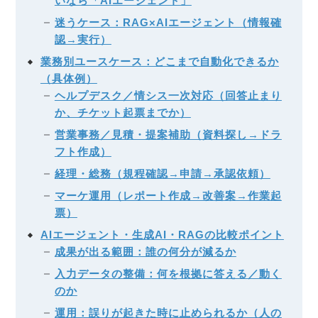
いなら「AIエージェント」
迷うケース：RAG×AIエージェント（情報確
認→実行）
業務別ユースケース：どこまで自動化できるか
（具体例）
ヘルプデスク／情シス一次対応（回答止まり
か、チケット起票までか）
営業事務／見積・提案補助（資料探し→ドラ
フト作成）
経理・総務（規程確認→申請→承認依頼）
マーケ運用（レポート作成→改善案→作業起
票）
AIエージェント・生成AI・RAGの比較ポイント
成果が出る範囲：誰の何分が減るか
入力データの整備：何を根拠に答える／動く
のか
運用：誤りが起きた時に止められるか（人の