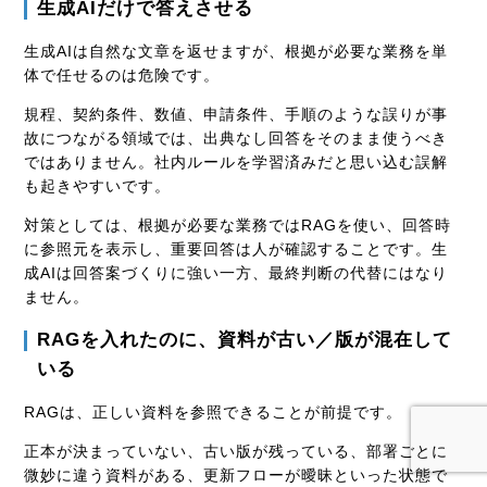
生成AIだけで答えさせる
生成AIは自然な文章を返せますが、根拠が必要な業務を単
体で任せるのは危険です。
規程、契約条件、数値、申請条件、手順のような誤りが事
故につながる領域では、出典なし回答をそのまま使うべき
ではありません。社内ルールを学習済みだと思い込む誤解
も起きやすいです。
対策としては、根拠が必要な業務ではRAGを使い、回答時
に参照元を表示し、重要回答は人が確認することです。生
成AIは回答案づくりに強い一方、最終判断の代替にはなり
ません。
RAGを入れたのに、資料が古い／版が混在して
いる
RAGは、正しい資料を参照できることが前提です。
正本が決まっていない、古い版が残っている、部署ごとに
微妙に違う資料がある、更新フローが曖昧といった状態で