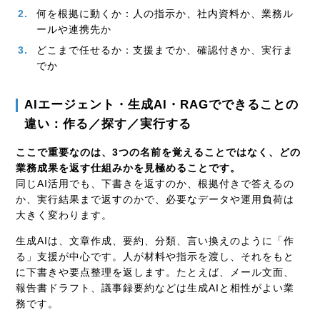
何を根拠に動くか：人の指示か、社内資料か、業務ル
ールや連携先か
どこまで任せるか：支援までか、確認付きか、実行ま
でか
AIエージェント・生成AI・RAGでできることの
違い：作る／探す／実行する
ここで重要なのは、3つの名前を覚えることではなく、どの
業務成果を返す仕組みかを見極めることです。
同じAI活用でも、下書きを返すのか、根拠付きで答えるの
か、実行結果まで返すのかで、必要なデータや運用負荷は
大きく変わります。
生成AIは、文章作成、要約、分類、言い換えのように「作
る」支援が中心です。人が材料や指示を渡し、それをもと
に下書きや要点整理を返します。たとえば、メール文面、
報告書ドラフト、議事録要約などは生成AIと相性がよい業
務です。