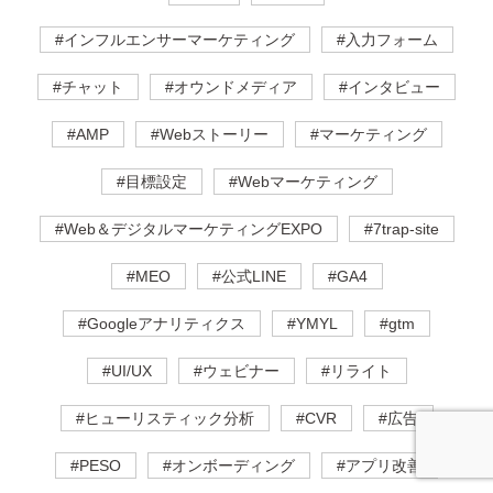
#インフルエンサーマーケティング
#入力フォーム
#チャット
#オウンドメディア
#インタビュー
#AMP
#Webストーリー
#マーケティング
#目標設定
#Webマーケティング
#Web＆デジタルマーケティングEXPO
#7trap-site
#MEO
#公式LINE
#GA4
#Googleアナリティクス
#YMYL
#gtm
#UI/UX
#ウェビナー
#リライト
#ヒューリスティック分析
#CVR
#広告
#PESO
#オンボーディング
#アプリ改善