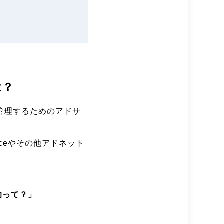
は？
・管理するためのアドサ
ceやその他アドネット
的って？」