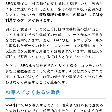
SEO改善では、検索順位の変動要因を整理したり、競合サ
イトとの違いを分析したりと、多くの情報を扱う必要があ
ります。そのため、
情報整理や仮説出しの補助としてAIを
利用するケースがあります。
例えば、競合ページとの差分比較や改善施策の洗い出し、
タイトル案や見出し構成案の作成、レポート作成の下書き
などに活用できます。また、GA4やヒートマップツールか
ら取得したデータの要約や、コンバージョン改善に向けた
仮説整理を支援する用途でも活用されています。善仮説を
短時間で整理しやすくなる点は大きなメリットです。
ただし、SEO成果は検索意図やサイト構造、コンテンツ品
質など複数要因によって決まります。AIの提案をそのまま
採用するのではなく、施策の優先度や事業方針と照らし合
わせながら判断することが重要です。
AI導入でよくある失敗例
Web制作でAIを導入するときは、便利さだけを見て進める
と失敗しやすいです。代表的な失敗として、次のような例