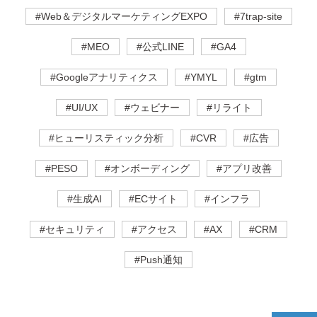
#Web＆デジタルマーケティングEXPO
#7trap-site
#MEO
#公式LINE
#GA4
#Googleアナリティクス
#YMYL
#gtm
#UI/UX
#ウェビナー
#リライト
#ヒューリスティック分析
#CVR
#広告
#PESO
#オンボーディング
#アプリ改善
#生成AI
#ECサイト
#インフラ
#セキュリティ
#アクセス
#AX
#CRM
#Push通知