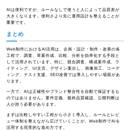
AIは便利ですが、ルールなしで使うと人によって品質差が
大きくなります。便利さより先に運用設計を整えることが
重要です。
まとめ
Web制作におけるAI活用は、企画・設計・制作・改善の各
工程で、調査、草案作成、比較、分析を効率化する手段と
して活用されています。特に、競合調査、構成案作成、ラ
イティング、UI文言、デザイン案出し、画像加工、コーデ
ィング、テスト支援、SEO改善では導入しやすい場面があ
ります。
一方で、AIは正確性やブランド整合性を自動で保証するも
のではありません。要件定義、最終品質確認、公開判断は
人が担う必要があります。
まずは比較しやすい工程から小さく導入し、ルールとレビ
ュー体制を整えながら広げていくことが、Web制作でAIを
活用する現実的な進め方です。