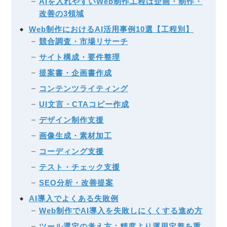
AIを入れやすいWeb制作工程は企画・制作・
改善の3領域
Web制作におけるAI活用事例10選【工程別】
競合調査・市場リサーチ
サイト構成・要件整理
提案書・企画書作成
コンテンツライティング
UI文言・CTAコピー作成
デザイン制作支援
画像生成・素材加工
コーディング支援
テスト・チェック支援
SEO分析・改善提案
AI導入でよくある失敗例
Web制作でAI導入を失敗しにくくする進め方
ツール選定の考え方：精度より運用定着を重