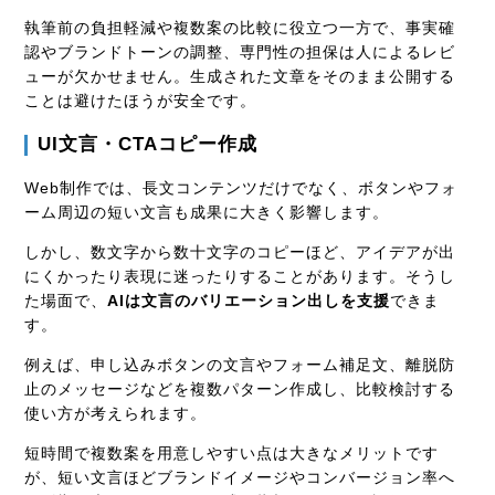
執筆前の負担軽減や複数案の比較に役立つ一方で、事実確
認やブランドトーンの調整、専門性の担保は人によるレビ
ューが欠かせません。生成された文章をそのまま公開する
ことは避けたほうが安全です。
UI文言・CTAコピー作成
Web制作では、長文コンテンツだけでなく、ボタンやフォ
ーム周辺の短い文言も成果に大きく影響します。
しかし、数文字から数十文字のコピーほど、アイデアが出
にくかったり表現に迷ったりすることがあります。そうし
た場面で、
AIは文言のバリエーション出しを支援
できま
す。
例えば、申し込みボタンの文言やフォーム補足文、離脱防
止のメッセージなどを複数パターン作成し、比較検討する
使い方が考えられます。
短時間で複数案を用意しやすい点は大きなメリットです
が、短い文言ほどブランドイメージやコンバージョン率へ