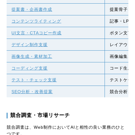
提案書・企画書作成
提案骨子、
コンテンツライティング
記事・LP下
UI文言・CTAコピー作成
ボタン文言
デザイン制作支援
レイアウト
画像生成・素材加工
画像編集、
コーディング支援
コード生成
テスト・チェック支援
テストケース
SEO分析・改善提案
競合分析、
競合調査・市場リサーチ
競合調査は、Web制作においてAIと相性の良い業務のひと
つです。