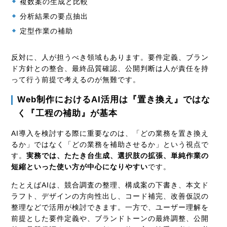
複数案の生成と比較
分析結果の要点抽出
定型作業の補助
反対に、人が担うべき領域もあります。要件定義、ブラン
ド方針との整合、最終品質確認、公開判断は人が責任を持
って行う前提で考えるのが無難です。
Web制作におけるAI活用は『置き換え』ではな
く『工程の補助』が基本
AI導入を検討する際に重要なのは、「どの業務を置き換え
るか」ではなく「どの業務を補助させるか」という視点で
す。
実務では、たたき台生成、選択肢の拡張、単純作業の
短縮といった使い方が中心になりやすい
です。
たとえばAIは、競合調査の整理、構成案の下書き、本文ド
ラフト、デザインの方向性出し、コード補完、改善仮説の
整理などで活用が検討できます。一方で、ユーザー理解を
前提とした要件定義や、ブランドトーンの最終調整、公開