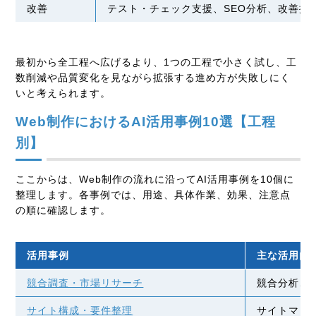
改善
テスト・チェック支援、SEO分析、改善提
最初から全工程へ広げるより、1つの工程で小さく試し、工
数削減や品質変化を見ながら拡張する進め方が失敗しにく
いと考えられます。
Web制作におけるAI活用事例10選【工程
別】
ここからは、Web制作の流れに沿ってAI活用事例を10個に
整理します。各事例では、用途、具体作業、効果、注意点
の順に確認します。
活用事例
主な活用内
競合調査・市場リサーチ
競合分析、
サイト構成・要件整理
サイトマッ