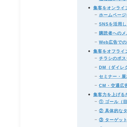
集客をオンライ
ホームページ
SNSを活用
購読者へのメ
Web広告で
集客をオフライ
チラシのポス
DM（ダイレ
セミナー・展
CM・交通広
集客力を上げる
① ゴール（
② 具体的な
③ ターゲッ