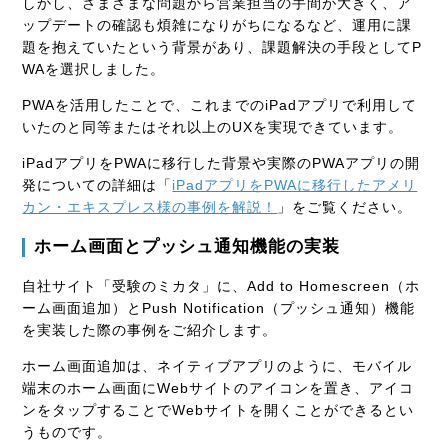
しかし、さまざまな問題から営業担当の手間が大きく、ア
ップデートの確認も煩雑になりがちになるなど、運用に課
題を抱えていたという背景があり、課題解決の手段としてP
WAを選択しました。
PWAを活用したことで、これまでのiPadアプリで利用して
いたのと同等またはそれ以上のUXを実現できています。
iPadアプリをPWAに移行した背景や実際のPWAアプリの開
発についての詳細は「
iPadアプリをPWAに移行したアメリ
カン・エキスプレス様の事例を解説！
」をご覧ください。
ホーム画面とプッシュ通知機能の実装
自社サイト「受験のミカタ」に、Add to Homescreen（ホ
ーム画面追加）とPush Notification（プッシュ通知）機能
を実装した際の事例をご紹介します。
ホーム画面追加は、ネイティブアプリのように、モバイル
端末のホーム画面にWebサイトのアイコンを置き、アイコ
ンをタップすることでWebサイトを開くことができるとい
うものです。